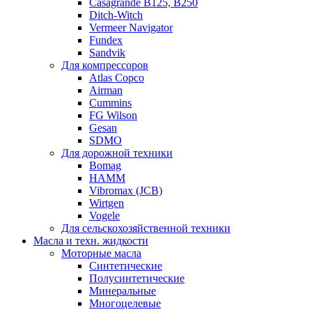
Casagrande B125, B250
Ditch-Witch
Vermeer Navigator
Fundex
Sandvik
Для компрессоров
Atlas Copco
Airman
Cummins
FG Wilson
Gesan
SDMO
Для дорожной техники
Bomag
HAMM
Vibromax (JCB)
Wirtgen
Vogele
Для сельскохозяйственной техники
Масла и техн. жидкости
Моторные масла
Синтетические
Полусинтетические
Минеральные
Многоцелевые