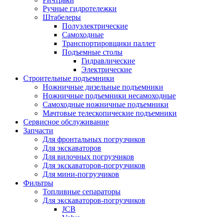
Ручные гидротележки
Штабелеры
Полуэлектрические
Самоходные
Транспортировщики паллет
Подъемные столы
Гидравлические
Электрические
Строительные подъемники
Ножничные дизельные подъемники
Ножничные подъемники несамоходные
Самоходные ножничные подъемники
Мачтовые телескопические подъемники
Сервисное обслуживание
Запчасти
Для фронтальных погрузчиков
Для экскаваторов
Для вилочных погрузчиков
Для экскаваторов-погрузчиков
Для мини-погрузчиков
Фильтры
Топливные сепараторы
Для экскаваторов-погрузчиков
JCB