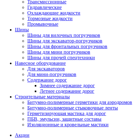
Трансмиссионные
Гидравлические
Охлаждающие жидкости
Тормозные жидкости
Промывочные
Шины
Шины для вилочных погрузчиков
Шины для экскаватор-погрузчиков
Шины для фронтальных погрузчиков
Шины для мини погрузчиков
Шины для прочей спецтехники
Навесное оборудование
Для экскаваторов
Для мини-погрузчиков
Содержание дорог
Зимнее содержание дорог
Летнее содержание дорог
Строительные материалы
Битумно-полимерные герметики для аэродромов
Битумно-полимерные стыковочные ленты
Герметизирующая мастика для дорог
ПБВ, эмульсии, защитные составы
Изоляционные и кровельные мастики
Акции