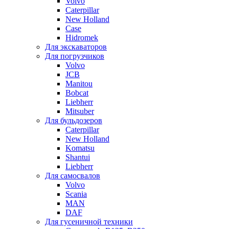
Volvo
Caterpillar
New Holland
Case
Hidromek
Для экскаваторов
Для погрузчиков
Volvo
JCB
Manitou
Bobcat
Liebherr
Mitsuber
Для бульдозеров
Caterpillar
New Holland
Komatsu
Shantui
Liebherr
Для самосвалов
Volvo
Scania
MAN
DAF
Для гусеничной техники