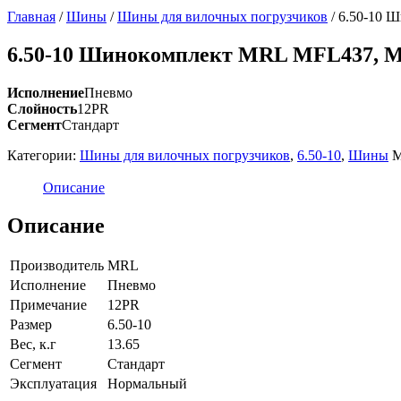
Главная
/
Шины
/
Шины для вилочных погрузчиков
/
6.50-10 
6.50-10 Шинокомплект MRL MFL437, 
Исполнение
Пневмо
Слойность
12PR
Сегмент
Стандарт
Категории:
Шины для вилочных погрузчиков
,
6.50-10
,
Шины
М
Описание
Описание
Производитель
MRL
Исполнение
Пневмо
Примечание
12PR
Размер
6.50-10
Вес, к.г
13.65
Сегмент
Стандарт
Эксплуатация
Нормальный