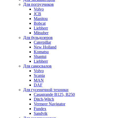
Для погрузчиков
Volvo
JCB
Manitou
Bobcat
Liebherr
Mitsuber
Для бульдозеров
Caterpillar
New Holland
Komatsu
Shantui
Liebherr
Для самосвалов
Volvo
Scania
MAN
DAF
Для гусеничной техники
Casagrande B125, B250
Ditch-Witch
Vermeer Navigator
Fundex
Sandvik