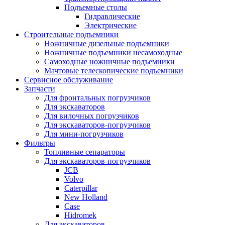
Подъемные столы
Гидравлические
Электрические
Строительные подъемники
Ножничные дизельные подъемники
Ножничные подъемники несамоходные
Самоходные ножничные подъемники
Мачтовые телескопические подъемники
Сервисное обслуживание
Запчасти
Для фронтальных погрузчиков
Для экскаваторов
Для вилочных погрузчиков
Для экскаваторов-погрузчиков
Для мини-погрузчиков
Фильтры
Топливные сепараторы
Для экскаваторов-погрузчиков
JCB
Volvo
Caterpillar
New Holland
Case
Hidromek
Для экскаваторов