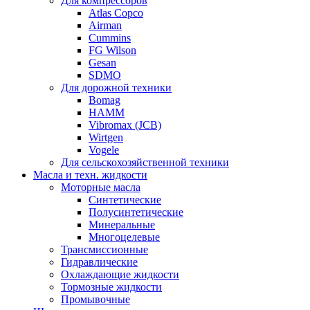
Для компрессоров
Atlas Copco
Airman
Cummins
FG Wilson
Gesan
SDMO
Для дорожной техники
Bomag
HAMM
Vibromax (JCB)
Wirtgen
Vogele
Для сельскохозяйственной техники
Масла и техн. жидкости
Моторные масла
Синтетические
Полусинтетические
Минеральные
Многоцелевые
Трансмиссионные
Гидравлические
Охлаждающие жидкости
Тормозные жидкости
Промывочные