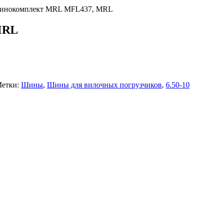
Шинокомплект MRL MFL437, MRL
MRL
етки:
Шины
,
Шины для вилочных погрузчиков
,
6.50-10