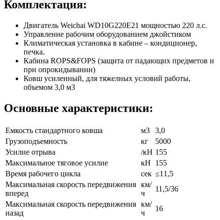
Комплектация:
Двигатель Weichai WD10G220E21 мощностью 220 л.с.
Управление рабочим оборудованием джойстиком
Климатическая установка в кабине – кондиционер,
печка.
Кабина ROPS&FOPS (защита от падающих предметов и
при опрокидывании)
Ковш усиленный, для тяжелных условий работы,
объемом 3,0 м3
Основные характеристики:
Емкость стандартного ковша
м3
3,0
Грузоподъемность
кг
5000
Усилие отрыва
/кН
155
Максимальное тяговое усилие
кН
155
Время рабочего цикла
сек
≤11,5
Максимальная скорость передвижения
км/
11,5/36
вперед
ч
Максимальная скорость передвижения
км/
16
назад
ч