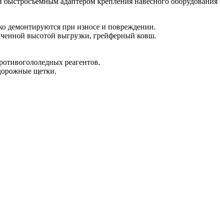
ыстросъемным адаптером крепления навесного оборудования (БС
ко демонтируются при износе и повреждении.
личенной высотой выгрузки, грейферный ковш.
противогололедных реагентов.
дорожные щетки.