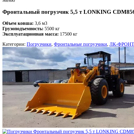
Меню
Фронтальный погрузчик 5,5 т LONKING CDM85
Объем ковша:
3,6 м3
Грузоподъемность:
5500 кг
Эксплуатационная масса:
17500 кг
Категории:
Погрузчики
,
Фронтальные погрузчики
,
ЛК-ФРОН