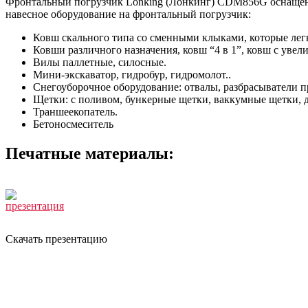
Фронтальный погрузчик Lonking (Лонкинг) CDM856G оснащен б
навесное оборудование на фронтальный погрузчик:
Ковш скального типа со сменными клыками, которые лег
Ковши различного назначения, ковш “4 в 1”, ковш с уве
Вилы паллетные, силосные.
Мини-экскаватор, гидробур, гидромолот..
Снегоуборочное оборудование: отвалы, разбрасыватели 
Щетки: с поливом, бункерные щетки, ваккумные щетки, 
Траншеекопатель.
Бетоносмеситель
Печатные материалы:
Скачать презентацию