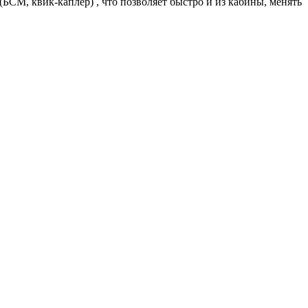
М, квик-каплер) , что позволяет быстро и из кабины, менять