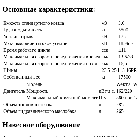
Основные характеристики:
Емкость стандартного ковша
м3
3,6
Грузоподъемность
кг
5500
Усилие отрыва
кН
175
Максимальное тяговое усилие
кН
185/td>
Время рабочего цикла
сек
≤11
Максимальная скорость передвижения вперед
км/ч
13,5/38
Максимальная скорость передвижения назад
км/ч
16,5
Шины
23.5-25 L-3 16P
Собственный вес
кг
17500
Модель
Weichai 
Двигатель
Мощность
кВт/л.с.
162/220
Максимальный крутящий момент
Н.м
860 при 1
Объем топливного бака
л
285
Объем гидравлического маслобака
л
265
Навесное оборудование