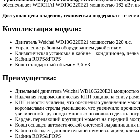
обеспечивает WEICHAI WD10G220E21 мощностью 162 кВт, вып
Доступная цена владения, техническая поддержка
в течении
Комплектация модели:
Двигатель Weichai WD10G220E21 мощностью 220 л.с.
Управление рабочим оборудованием джойстиком
Климатическая установка в кабине – кондиционер, печка
Кабина ROPS&FOPS
Ковш стандартный объемом 3,6 м3
Преимущества:
Дизельный двигатель Weichai WD10G220E21 мощностью 22
Надежная гидромеханическая КПП защищена снизу рамой
КПП и мосты усилены, что обеспечило увеличение максим
коромыслами стрелы уменьшено, что увеличило прочност
увеличенной грузоподъемностью позволило сделать погру
Кардан, передающий крутящий момент на передний мост, 
Ковш оснащен автоматической системой выравнивания и 
Кабина обладает дополнительной шумоизоляцией, климати
Кабина ROPS&FOPS