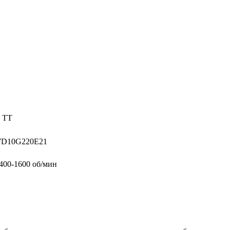
R TT
WD10G220E21
400-1600 об/мин