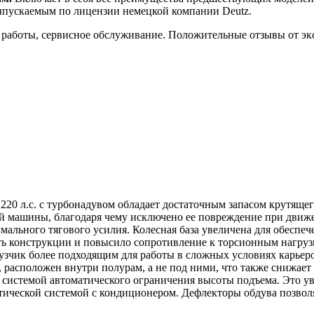
ускаемым по лицензии немецкой компании Deutz.
 работы, сервисное обслуживание. Положительные отзывы от эк
0 л.с. с турбонадувом обладает достаточным запасом крутяще
 машины, благодаря чему исключено ее повреждение при движен
ального тягового усилия. Колесная база увеличена для обеспе
ь конструкции и повысило сопротивление к торсионным нагрузка
зчик более подходящим для работы в сложных условиях карьеров
расположен внутри полурам, а не под ними, что также снижает 
системой автоматического ограничения высоты подъема. Это ув
ческой системой с кондиционером. Дефлекторы обдува позволяют