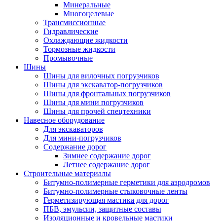
Минеральные
Многоцелевые
Трансмиссионные
Гидравлические
Охлаждающие жидкости
Тормозные жидкости
Промывочные
Шины
Шины для вилочных погрузчиков
Шины для экскаватор-погрузчиков
Шины для фронтальных погрузчиков
Шины для мини погрузчиков
Шины для прочей спецтехники
Навесное оборудование
Для экскаваторов
Для мини-погрузчиков
Содержание дорог
Зимнее содержание дорог
Летнее содержание дорог
Строительные материалы
Битумно-полимерные герметики для аэродромов
Битумно-полимерные стыковочные ленты
Герметизирующая мастика для дорог
ПБВ, эмульсии, защитные составы
Изоляционные и кровельные мастики