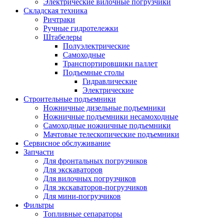
Электрические вилочные погрузчики
Складская техника
Ричтраки
Ручные гидротележки
Штабелеры
Полуэлектрические
Самоходные
Транспортировщики паллет
Подъемные столы
Гидравлические
Электрические
Строительные подъемники
Ножничные дизельные подъемники
Ножничные подъемники несамоходные
Самоходные ножничные подъемники
Мачтовые телескопические подъемники
Сервисное обслуживание
Запчасти
Для фронтальных погрузчиков
Для экскаваторов
Для вилочных погрузчиков
Для экскаваторов-погрузчиков
Для мини-погрузчиков
Фильтры
Топливные сепараторы