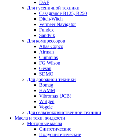
DAF
Для гусеничной техники
Casagrande B125, B250
Ditch-Witch
Vermeer Navigator
Fundex
Sandvik
Для компрессоров
Atlas Copco
Airman
Cummins
FG Wilson
Gesan
SDMO
Для дорожной техники
Bomag
HAMM
Vibromax (JCB)
Wirtgen
Vogele
Для сельскохозяйственной техники
Масла и техн. жидкости
Моторные масла
Синтетические
Полусинтетические