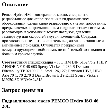
Описание
Pemco Hydro HM – минеральное масло, специально
разработанное для использования в гидравлическом
оборудовании. Специально разработано с учётом требований,
предъявляемых к промышленным гидравлическим системам,
работающим в условиях высоких нагрузок, давлений,
температур или скоростей внутри помещений. Содержит
противоизносные, антиокислительные, антикоррозионные и
антипенные присадки. Отличается прекрасными
деэмульгирующими свойствами, низкой точкой застывания и
большим сроком службы.
Соответствия спецификация
– ISO HM DIN 51524/p.2,1 HLP
AFNOR NF E 48-603 Sperry Visckers I-286-S Denison
Filterability TP 02100 U.S. Steel 126,127; Denisson HF-2, HF-0
Asle 70-1, 70-2,70-3 David Brown Et19,ET33 Sperry Vickers
M2950-SD VDMA24318
Запрос цены на
Гидравлическое масло PEMCO Hydro ISO 46
20L