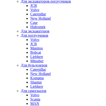
Для экскаваторов-погрузчиков
JCB
Volvo
Caterpillar
New Holland
Case
Hidromek
Для экскаваторов
Для погрузчиков
Volvo
JCB
Manitou
Bobcat
Liebherr
Mitsuber
Для бульдозеров
Caterpillar
New Holland
Komatsu
Shantui
Liebherr
Для самосвалов
Volvo
Scania
MAN