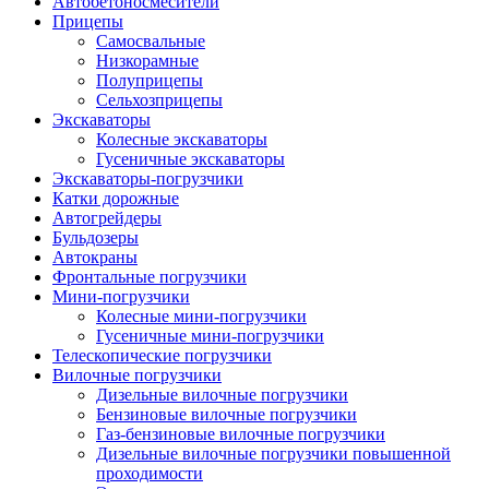
Автобетоно­смесители
Прицепы
Самосвальные
Низкорамные
Полуприцепы
Сельхозприцепы
Экскаваторы
Колесные экскаваторы
Гусеничные экскаваторы
Экскаваторы-погрузчики
Катки дорожные
Автогрейдеры
Бульдозеры
Автокраны
Фронтальные погрузчики
Мини-погрузчики
Колесные мини-погрузчики
Гусеничные мини-погрузчики
Телескопические погрузчики
Вилочные погрузчики
Дизельные вилочные погрузчики
Бензиновые вилочные погрузчики
Газ-бензиновые вилочные погрузчики
Дизельные вилочные погрузчики повышенной
проходимости