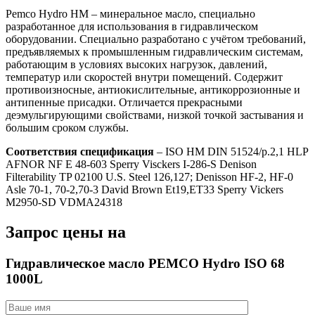
Pemco Hydro HM – минеральное масло, специально
разработанное для использования в гидравлическом
оборудовании. Специально разработано с учётом требований,
предъявляемых к промышленным гидравлическим системам,
работающим в условиях высоких нагрузок, давлений,
температур или скоростей внутри помещений. Содержит
противоизносные, антиокислительные, антикоррозионные и
антипенные присадки. Отличается прекрасными
деэмульгирующими свойствами, низкой точкой застывания и
большим сроком службы.
Соответствия спецификация
– ISO HM DIN 51524/p.2,1 HLP
AFNOR NF E 48-603 Sperry Visckers I-286-S Denison
Filterability TP 02100 U.S. Steel 126,127; Denisson HF-2, HF-0
Asle 70-1, 70-2,70-3 David Brown Et19,ET33 Sperry Vickers
M2950-SD VDMA24318
Запрос цены на
Гидравлическое масло PEMCO Hydro ISO 68
1000L