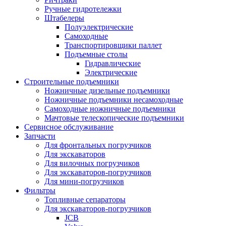
Ручные гидротележки
Штабелеры
Полуэлектрические
Самоходные
Транспортировщики паллет
Подъемные столы
Гидравлические
Электрические
Строительные подъемники
Ножничные дизельные подъемники
Ножничные подъемники несамоходные
Самоходные ножничные подъемники
Мачтовые телескопические подъемники
Сервисное обслуживание
Запчасти
Для фронтальных погрузчиков
Для экскаваторов
Для вилочных погрузчиков
Для экскаваторов-погрузчиков
Для мини-погрузчиков
Фильтры
Топливные сепараторы
Для экскаваторов-погрузчиков
JCB