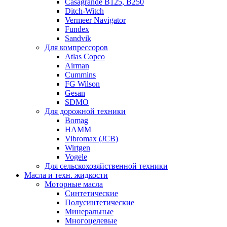
Casagrande B125, B250
Ditch-Witch
Vermeer Navigator
Fundex
Sandvik
Для компрессоров
Atlas Copco
Airman
Cummins
FG Wilson
Gesan
SDMO
Для дорожной техники
Bomag
HAMM
Vibromax (JCB)
Wirtgen
Vogele
Для сельскохозяйственной техники
Масла и техн. жидкости
Моторные масла
Синтетические
Полусинтетические
Минеральные
Многоцелевые