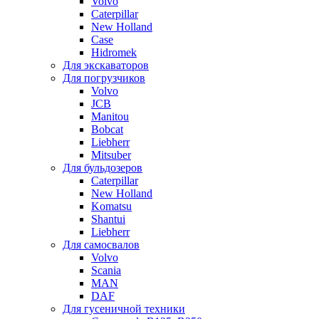
Volvo
Caterpillar
New Holland
Case
Hidromek
Для экскаваторов
Для погрузчиков
Volvo
JCB
Manitou
Bobcat
Liebherr
Mitsuber
Для бульдозеров
Caterpillar
New Holland
Komatsu
Shantui
Liebherr
Для самосвалов
Volvo
Scania
MAN
DAF
Для гусеничной техники