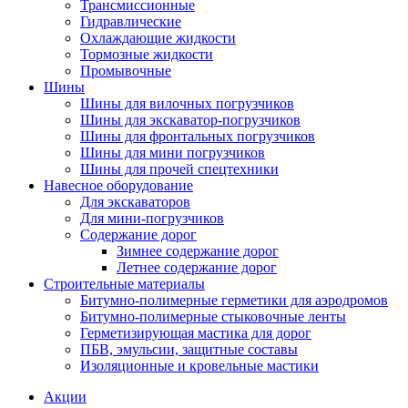
Трансмиссионные
Гидравлические
Охлаждающие жидкости
Тормозные жидкости
Промывочные
Шины
Шины для вилочных погрузчиков
Шины для экскаватор-погрузчиков
Шины для фронтальных погрузчиков
Шины для мини погрузчиков
Шины для прочей спецтехники
Навесное оборудование
Для экскаваторов
Для мини-погрузчиков
Содержание дорог
Зимнее содержание дорог
Летнее содержание дорог
Строительные материалы
Битумно-полимерные герметики для аэродромов
Битумно-полимерные стыковочные ленты
Герметизирующая мастика для дорог
ПБВ, эмульсии, защитные составы
Изоляционные и кровельные мастики
Акции