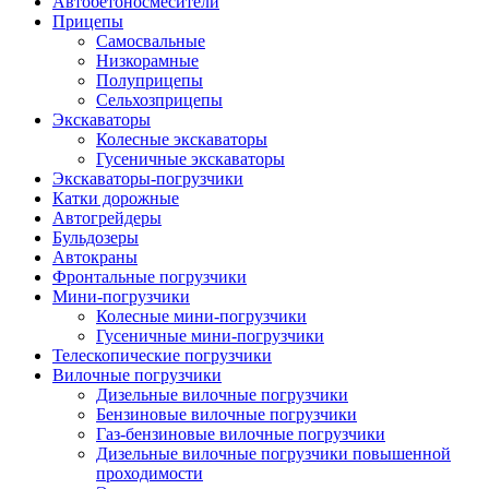
Автобетоно­смесители
Прицепы
Самосвальные
Низкорамные
Полуприцепы
Сельхозприцепы
Экскаваторы
Колесные экскаваторы
Гусеничные экскаваторы
Экскаваторы-погрузчики
Катки дорожные
Автогрейдеры
Бульдозеры
Автокраны
Фронтальные погрузчики
Мини-погрузчики
Колесные мини-погрузчики
Гусеничные мини-погрузчики
Телескопические погрузчики
Вилочные погрузчики
Дизельные вилочные погрузчики
Бензиновые вилочные погрузчики
Газ-бензиновые вилочные погрузчики
Дизельные вилочные погрузчики повышенной
проходимости