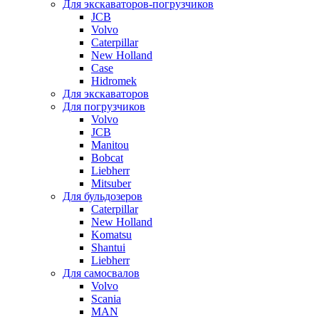
Для экскаваторов-погрузчиков
JCB
Volvo
Caterpillar
New Holland
Case
Hidromek
Для экскаваторов
Для погрузчиков
Volvo
JCB
Manitou
Bobcat
Liebherr
Mitsuber
Для бульдозеров
Caterpillar
New Holland
Komatsu
Shantui
Liebherr
Для самосвалов
Volvo
Scania
MAN