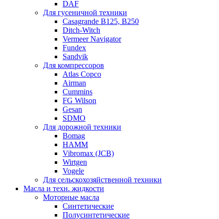
DAF
Для гусеничной техники
Casagrande B125, B250
Ditch-Witch
Vermeer Navigator
Fundex
Sandvik
Для компрессоров
Atlas Copco
Airman
Cummins
FG Wilson
Gesan
SDMO
Для дорожной техники
Bomag
HAMM
Vibromax (JCB)
Wirtgen
Vogele
Для сельскохозяйственной техники
Масла и техн. жидкости
Моторные масла
Синтетические
Полусинтетические