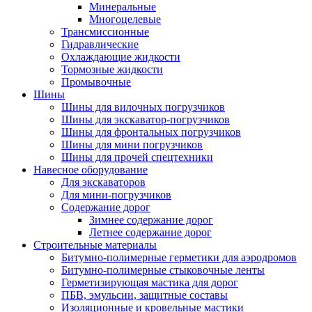
Минеральные
Многоцелевые
Трансмиссионные
Гидравлические
Охлаждающие жидкости
Тормозные жидкости
Промывочные
Шины
Шины для вилочных погрузчиков
Шины для экскаватор-погрузчиков
Шины для фронтальных погрузчиков
Шины для мини погрузчиков
Шины для прочей спецтехники
Навесное оборудование
Для экскаваторов
Для мини-погрузчиков
Содержание дорог
Зимнее содержание дорог
Летнее содержание дорог
Строительные материалы
Битумно-полимерные герметики для аэродромов
Битумно-полимерные стыковочные ленты
Герметизирующая мастика для дорог
ПБВ, эмульсии, защитные составы
Изоляционные и кровельные мастики