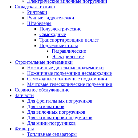
Электрические вилочные погрузчики
Складская техника
Ричтраки
Ручные гидротележки
Штабелеры
Полуэлектрические
Самоходные
Транспортировщики паллет
Подъемные столы
Гидравлические
Электрические
Строительные подъемники
Ножничные дизельные подъемники
Ножничные подъемники несамоходные
Самоходные ножничные подъемники
Мачтовые телескопические подъемники
Сервисное обслуживание
Запчасти
Для фронтальных погрузчиков
Для экскаваторов
Для вилочных погрузчиков
Для экскаваторов-погрузчиков
Для мини-погрузчиков
Фильтры
Топливные сепараторы