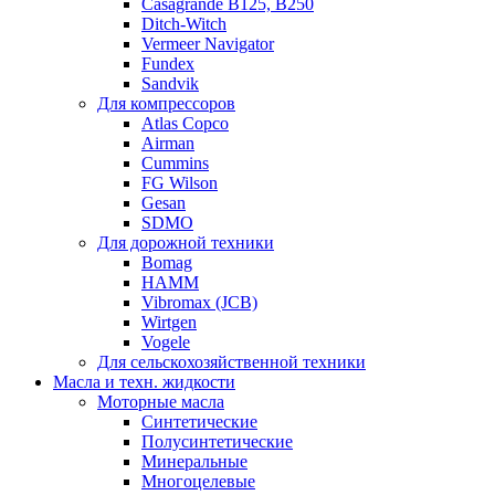
Casagrande B125, B250
Ditch-Witch
Vermeer Navigator
Fundex
Sandvik
Для компрессоров
Atlas Copco
Airman
Cummins
FG Wilson
Gesan
SDMO
Для дорожной техники
Bomag
HAMM
Vibromax (JCB)
Wirtgen
Vogele
Для сельскохозяйственной техники
Масла и техн. жидкости
Моторные масла
Синтетические
Полусинтетические
Минеральные
Многоцелевые