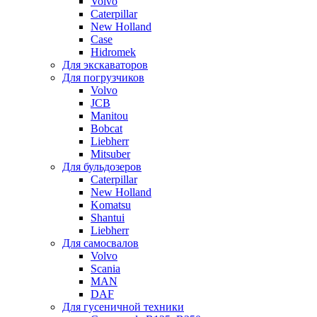
Volvo
Caterpillar
New Holland
Case
Hidromek
Для экскаваторов
Для погрузчиков
Volvo
JCB
Manitou
Bobcat
Liebherr
Mitsuber
Для бульдозеров
Caterpillar
New Holland
Komatsu
Shantui
Liebherr
Для самосвалов
Volvo
Scania
MAN
DAF
Для гусеничной техники