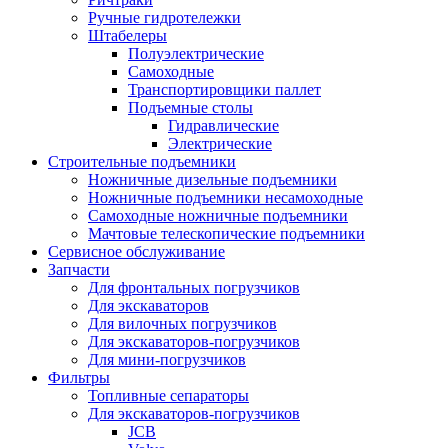
Ручные гидротележки
Штабелеры
Полуэлектрические
Самоходные
Транспортировщики паллет
Подъемные столы
Гидравлические
Электрические
Строительные подъемники
Ножничные дизельные подъемники
Ножничные подъемники несамоходные
Самоходные ножничные подъемники
Мачтовые телескопические подъемники
Сервисное обслуживание
Запчасти
Для фронтальных погрузчиков
Для экскаваторов
Для вилочных погрузчиков
Для экскаваторов-погрузчиков
Для мини-погрузчиков
Фильтры
Топливные сепараторы
Для экскаваторов-погрузчиков
JCB