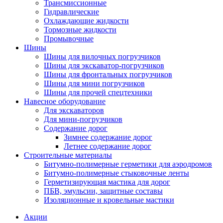
Трансмиссионные
Гидравлические
Охлаждающие жидкости
Тормозные жидкости
Промывочные
Шины
Шины для вилочных погрузчиков
Шины для экскаватор-погрузчиков
Шины для фронтальных погрузчиков
Шины для мини погрузчиков
Шины для прочей спецтехники
Навесное оборудование
Для экскаваторов
Для мини-погрузчиков
Содержание дорог
Зимнее содержание дорог
Летнее содержание дорог
Строительные материалы
Битумно-полимерные герметики для аэродромов
Битумно-полимерные стыковочные ленты
Герметизирующая мастика для дорог
ПБВ, эмульсии, защитные составы
Изоляционные и кровельные мастики
Акции