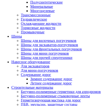
Полусинтетические
Минеральные
Многоцелевые
Трансмиссионные
Гидравлические
Охлаждающие жидкости
Тормозные жидкости
Промывочные
Шины
Шины для вилочных погрузчиков
Шины для экскаватор-погрузчиков
Шины для фронтальных погрузчиков
Шины для мини погрузчиков
Шины для прочей спецтехники
Навесное оборудование
Для экскаваторов
Для мини-погрузчиков
Содержание дорог
Зимнее содержание дорог
Летнее содержание дорог
Строительные материалы
Битумно-полимерные герметики для аэродромов
Битумно-полимерные стыковочные ленты
Герметизирующая мастика для дорог
ПБВ, эмульсии, защитные составы