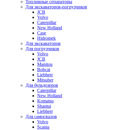
Топливные сепараторы
Для экскаваторов-погрузчиков
JCB
Volvo
Caterpillar
New Holland
Case
Hidromek
Для экскаваторов
Для погрузчиков
Volvo
JCB
Manitou
Bobcat
Liebherr
Mitsuber
Для бульдозеров
Caterpillar
New Holland
Komatsu
Shantui
Liebherr
Для самосвалов
Volvo
Scania