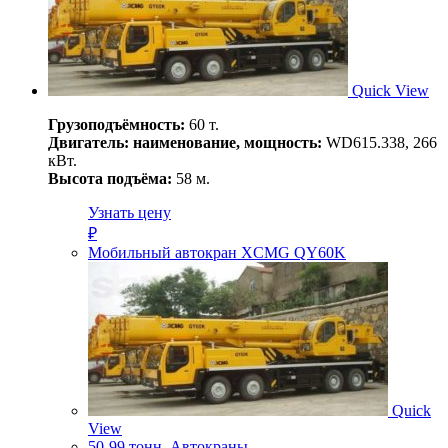
Quick View
Грузоподъёмность:
60 т.
Двигатель: наименование, мощность:
WD615.338, 266
кВт.
Высота подъёма:
58 м.
Узнать цену
₽
Мобильный автокран XCMG QY60K
Quick
View
50-99 тонн
,
Автокраны