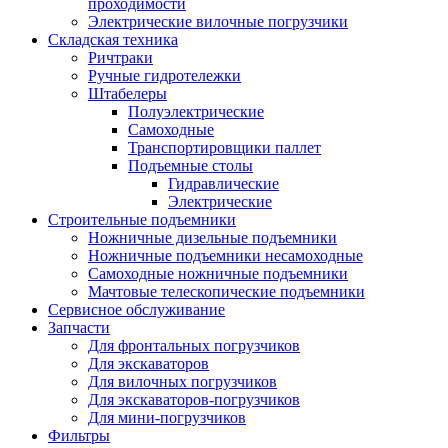
проходимости
Электрические вилочные погрузчики
Складская техника
Ричтраки
Ручные гидротележки
Штабелеры
Полуэлектрические
Самоходные
Транспортировщики паллет
Подъемные столы
Гидравлические
Электрические
Строительные подъемники
Ножничные дизельные подъемники
Ножничные подъемники несамоходные
Самоходные ножничные подъемники
Мачтовые телескопические подъемники
Сервисное обслуживание
Запчасти
Для фронтальных погрузчиков
Для экскаваторов
Для вилочных погрузчиков
Для экскаваторов-погрузчиков
Для мини-погрузчиков
Фильтры