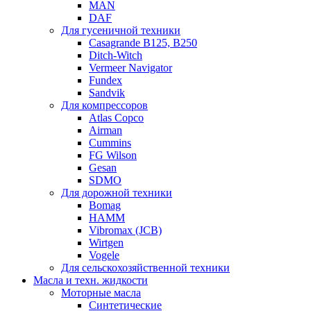
MAN
DAF
Для гусеничной техники
Casagrande B125, B250
Ditch-Witch
Vermeer Navigator
Fundex
Sandvik
Для компрессоров
Atlas Copco
Airman
Cummins
FG Wilson
Gesan
SDMO
Для дорожной техники
Bomag
HAMM
Vibromax (JCB)
Wirtgen
Vogele
Для сельскохозяйственной техники
Масла и техн. жидкости
Моторные масла
Синтетические