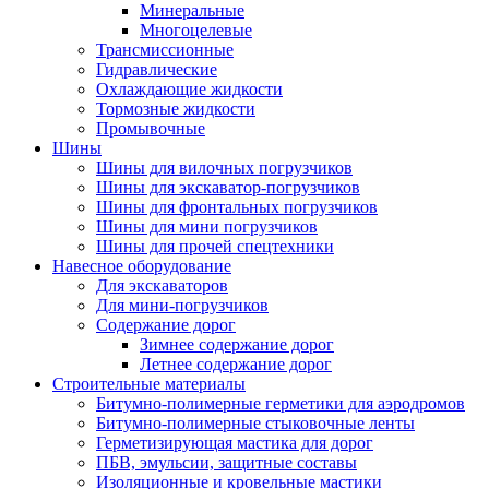
Минеральные
Многоцелевые
Трансмиссионные
Гидравлические
Охлаждающие жидкости
Тормозные жидкости
Промывочные
Шины
Шины для вилочных погрузчиков
Шины для экскаватор-погрузчиков
Шины для фронтальных погрузчиков
Шины для мини погрузчиков
Шины для прочей спецтехники
Навесное оборудование
Для экскаваторов
Для мини-погрузчиков
Содержание дорог
Зимнее содержание дорог
Летнее содержание дорог
Строительные материалы
Битумно-полимерные герметики для аэродромов
Битумно-полимерные стыковочные ленты
Герметизирующая мастика для дорог
ПБВ, эмульсии, защитные составы
Изоляционные и кровельные мастики