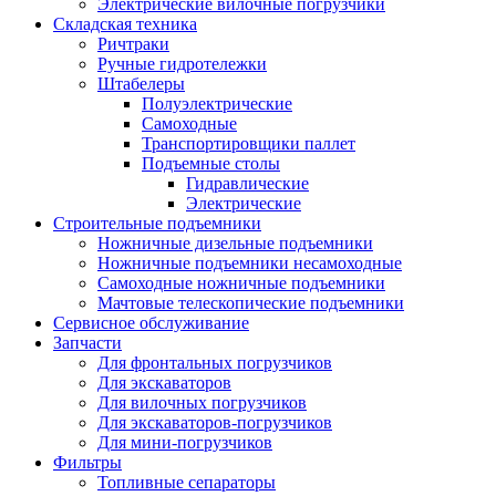
Электрические вилочные погрузчики
Складская техника
Ричтраки
Ручные гидротележки
Штабелеры
Полуэлектрические
Самоходные
Транспортировщики паллет
Подъемные столы
Гидравлические
Электрические
Строительные подъемники
Ножничные дизельные подъемники
Ножничные подъемники несамоходные
Самоходные ножничные подъемники
Мачтовые телескопические подъемники
Сервисное обслуживание
Запчасти
Для фронтальных погрузчиков
Для экскаваторов
Для вилочных погрузчиков
Для экскаваторов-погрузчиков
Для мини-погрузчиков
Фильтры
Топливные сепараторы