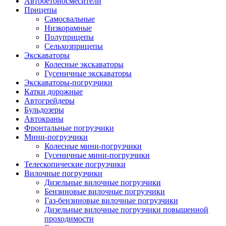
Автобетоно­смесители
Прицепы
Самосвальные
Низкорамные
Полуприцепы
Сельхозприцепы
Экскаваторы
Колесные экскаваторы
Гусеничные экскаваторы
Экскаваторы-погрузчики
Катки дорожные
Автогрейдеры
Бульдозеры
Автокраны
Фронтальные погрузчики
Мини-погрузчики
Колесные мини-погрузчики
Гусеничные мини-погрузчики
Телескопические погрузчики
Вилочные погрузчики
Дизельные вилочные погрузчики
Бензиновые вилочные погрузчики
Газ-бензиновые вилочные погрузчики
Дизельные вилочные погрузчики повышенной
проходимости