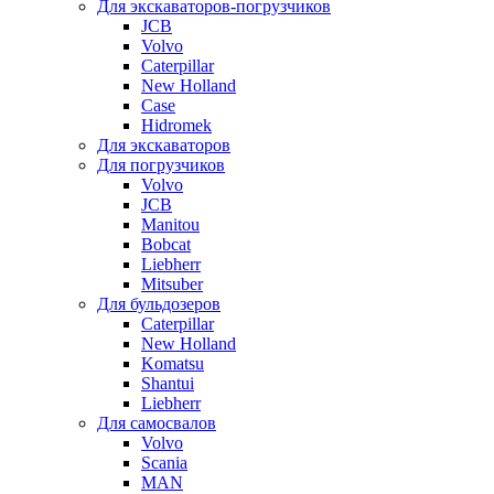
Для экскаваторов-погрузчиков
JCB
Volvo
Caterpillar
New Holland
Case
Hidromek
Для экскаваторов
Для погрузчиков
Volvo
JCB
Manitou
Bobcat
Liebherr
Mitsuber
Для бульдозеров
Caterpillar
New Holland
Komatsu
Shantui
Liebherr
Для самосвалов
Volvo
Scania
MAN