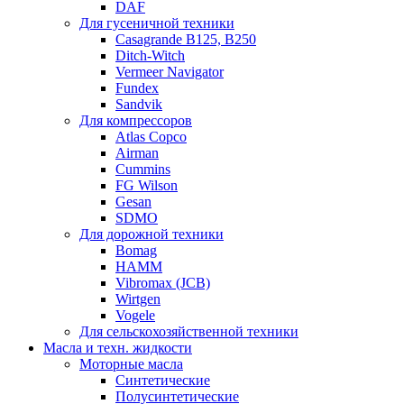
DAF
Для гусеничной техники
Casagrande B125, B250
Ditch-Witch
Vermeer Navigator
Fundex
Sandvik
Для компрессоров
Atlas Copco
Airman
Cummins
FG Wilson
Gesan
SDMO
Для дорожной техники
Bomag
HAMM
Vibromax (JCB)
Wirtgen
Vogele
Для сельскохозяйственной техники
Масла и техн. жидкости
Моторные масла
Синтетические
Полусинтетические