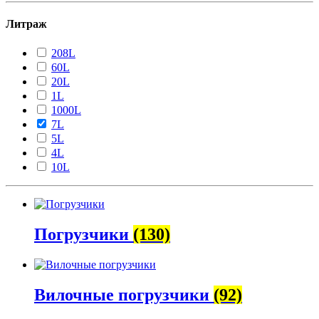
Литраж
208L
60L
20L
1L
1000L
7L
5L
4L
10L
Погрузчики
(130)
Вилочные погрузчики
(92)