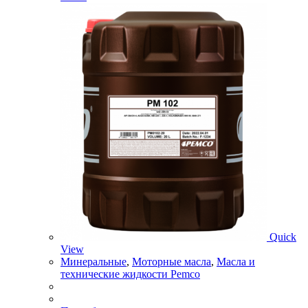
Quick
View
Минеральные
,
Моторные масла
,
Масла и
технические жидкости Pemco