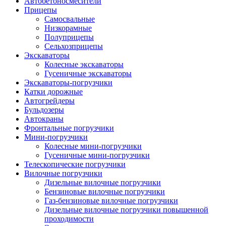
Автобетоно­смесители
Прицепы
Самосвальные
Низкорамные
Полуприцепы
Сельхозприцепы
Экскаваторы
Колесные экскаваторы
Гусеничные экскаваторы
Экскаваторы-погрузчики
Катки дорожные
Автогрейдеры
Бульдозеры
Автокраны
Фронтальные погрузчики
Мини-погрузчики
Колесные мини-погрузчики
Гусеничные мини-погрузчики
Телескопические погрузчики
Вилочные погрузчики
Дизельные вилочные погрузчики
Бензиновые вилочные погрузчики
Газ-бензиновые вилочные погрузчики
Дизельные вилочные погрузчики повышенной
проходимости