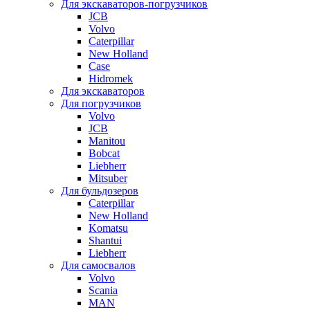
Для экскаваторов-погрузчиков
JCB
Volvo
Caterpillar
New Holland
Case
Hidromek
Для экскаваторов
Для погрузчиков
Volvo
JCB
Manitou
Bobcat
Liebherr
Mitsuber
Для бульдозеров
Caterpillar
New Holland
Komatsu
Shantui
Liebherr
Для самосвалов
Volvo
Scania
MAN