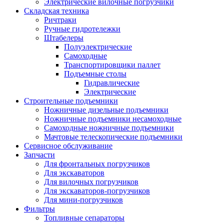
Электрические вилочные погрузчики
Складская техника
Ричтраки
Ручные гидротележки
Штабелеры
Полуэлектрические
Самоходные
Транспортировщики паллет
Подъемные столы
Гидравлические
Электрические
Строительные подъемники
Ножничные дизельные подъемники
Ножничные подъемники несамоходные
Самоходные ножничные подъемники
Мачтовые телескопические подъемники
Сервисное обслуживание
Запчасти
Для фронтальных погрузчиков
Для экскаваторов
Для вилочных погрузчиков
Для экскаваторов-погрузчиков
Для мини-погрузчиков
Фильтры
Топливные сепараторы