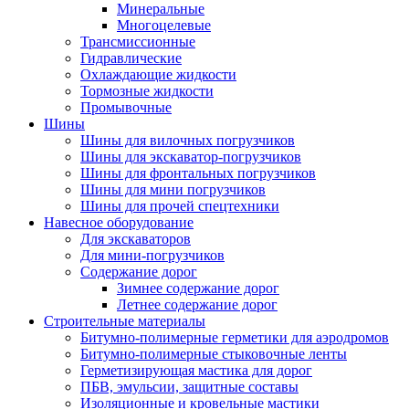
Минеральные
Многоцелевые
Трансмиссионные
Гидравлические
Охлаждающие жидкости
Тормозные жидкости
Промывочные
Шины
Шины для вилочных погрузчиков
Шины для экскаватор-погрузчиков
Шины для фронтальных погрузчиков
Шины для мини погрузчиков
Шины для прочей спецтехники
Навесное оборудование
Для экскаваторов
Для мини-погрузчиков
Содержание дорог
Зимнее содержание дорог
Летнее содержание дорог
Строительные материалы
Битумно-полимерные герметики для аэродромов
Битумно-полимерные стыковочные ленты
Герметизирующая мастика для дорог
ПБВ, эмульсии, защитные составы
Изоляционные и кровельные мастики