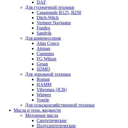
DAF
Для гусеничной техники
Casagrande B125, B250
Ditch-Witch
Vermeer Navigator
Fundex
Sandvik
Для компрессоров
Atlas Copco
Airman
Cummins
FG Wilson
Gesan
SDMO
Для дорожной техники
Bomag
HAMM
Vibromax (JCB)
Wirtgen
Vogele
Для сельскохозяйственной техники
Масла и техн. жидкости
Моторные масла
Синтетические
Полусинтетические