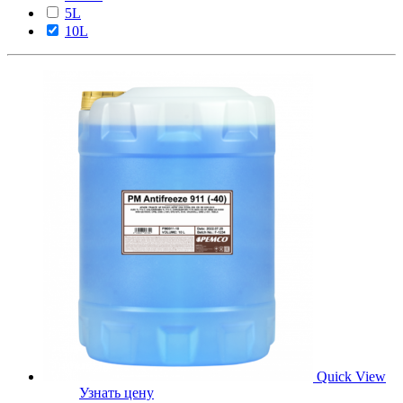
5L
10L
Quick View
Узнать цену