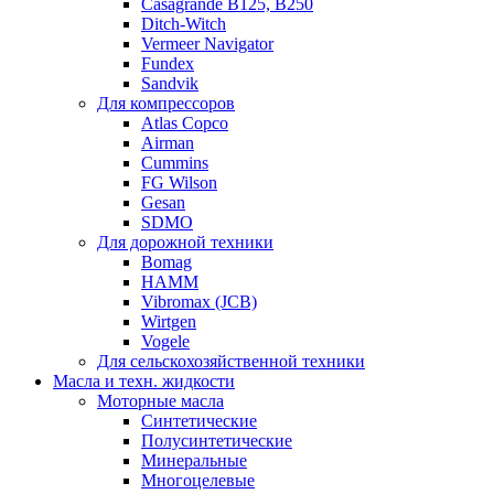
Casagrande B125, B250
Ditch-Witch
Vermeer Navigator
Fundex
Sandvik
Для компрессоров
Atlas Copco
Airman
Cummins
FG Wilson
Gesan
SDMO
Для дорожной техники
Bomag
HAMM
Vibromax (JCB)
Wirtgen
Vogele
Для сельскохозяйственной техники
Масла и техн. жидкости
Моторные масла
Синтетические
Полусинтетические
Минеральные
Многоцелевые