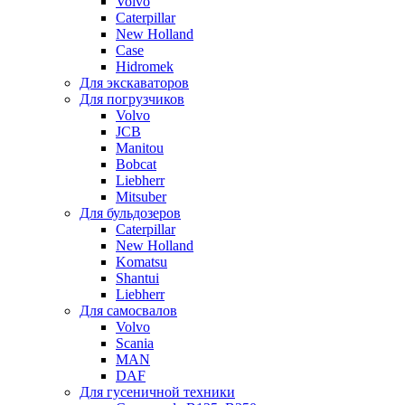
Volvo
Caterpillar
New Holland
Case
Hidromek
Для экскаваторов
Для погрузчиков
Volvo
JCB
Manitou
Bobcat
Liebherr
Mitsuber
Для бульдозеров
Caterpillar
New Holland
Komatsu
Shantui
Liebherr
Для самосвалов
Volvo
Scania
MAN
DAF
Для гусеничной техники