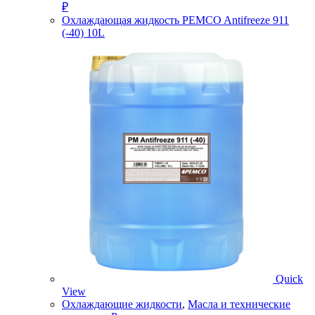
₽
Охлаждающая жидкость PEMCO Antifreeze 911
(-40) 10L
Quick
View
Охлаждающие жидкости
,
Масла и технические