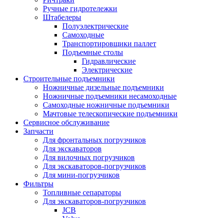
Ручные гидротележки
Штабелеры
Полуэлектрические
Самоходные
Транспортировщики паллет
Подъемные столы
Гидравлические
Электрические
Строительные подъемники
Ножничные дизельные подъемники
Ножничные подъемники несамоходные
Самоходные ножничные подъемники
Мачтовые телескопические подъемники
Сервисное обслуживание
Запчасти
Для фронтальных погрузчиков
Для экскаваторов
Для вилочных погрузчиков
Для экскаваторов-погрузчиков
Для мини-погрузчиков
Фильтры
Топливные сепараторы
Для экскаваторов-погрузчиков
JCB