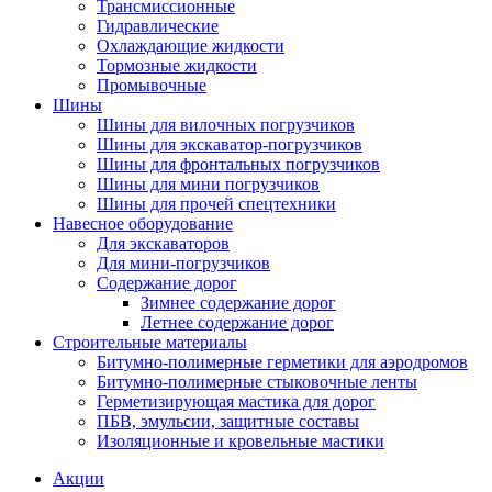
Трансмиссионные
Гидравлические
Охлаждающие жидкости
Тормозные жидкости
Промывочные
Шины
Шины для вилочных погрузчиков
Шины для экскаватор-погрузчиков
Шины для фронтальных погрузчиков
Шины для мини погрузчиков
Шины для прочей спецтехники
Навесное оборудование
Для экскаваторов
Для мини-погрузчиков
Содержание дорог
Зимнее содержание дорог
Летнее содержание дорог
Строительные материалы
Битумно-полимерные герметики для аэродромов
Битумно-полимерные стыковочные ленты
Герметизирующая мастика для дорог
ПБВ, эмульсии, защитные составы
Изоляционные и кровельные мастики
Акции