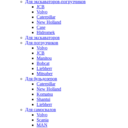
Для экскаваторов-погрузчиков
JCB
Volvo
Caterpillar
New Holland
Case
Hidromek
Для экскаваторов
Для погрузчиков
Volvo
JCB
Manitou
Bobcat
Liebherr
Mitsuber
Для бульдозеров
Caterpillar
New Holland
Komatsu
Shantui
Liebherr
Для самосвалов
Volvo
Scania
MAN