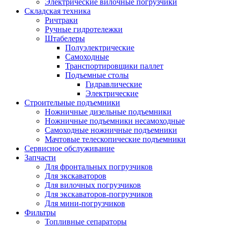
Электрические вилочные погрузчики
Складская техника
Ричтраки
Ручные гидротележки
Штабелеры
Полуэлектрические
Самоходные
Транспортировщики паллет
Подъемные столы
Гидравлические
Электрические
Строительные подъемники
Ножничные дизельные подъемники
Ножничные подъемники несамоходные
Самоходные ножничные подъемники
Мачтовые телескопические подъемники
Сервисное обслуживание
Запчасти
Для фронтальных погрузчиков
Для экскаваторов
Для вилочных погрузчиков
Для экскаваторов-погрузчиков
Для мини-погрузчиков
Фильтры
Топливные сепараторы