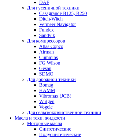
DAF
Для гусеничной техники
Casagrande B125, B250
Ditch-Witch
Vermeer Navigator
Fundex
Sandvik
Для компрессоров
Atlas Copco
Airman
Cummins
FG Wilson
Gesan
SDMO
Для дорожной техники
Bomag
HAMM
Vibromax (JCB)
Wirtgen
Vogele
Для сельскохозяйственной техники
Масла и техн. жидкости
Моторные масла
Синтетические
Полусинтетические