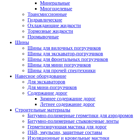
Минеральные
Многоцелевые
Трансмиссионные
Гидравлические
Охлаждающие жидкости
Тормозные жидкости
Промывочные
Шины
Шины для вилочных погрузчиков
Шины для экскаватор-погрузчиков
Шины для фронтальных погрузчиков
Шины для мини погрузчиков
Шины для прочей спецтехники
Навесное оборудование
Для экскаваторов
Для мини-погрузчиков
Содержание дорог
Зимнее содержание дорог
Летнее содержание дорог
Строительные материалы
Битумно-полимерные герметики для аэродромов
Битумно-полимерные стыковочные ленты
Герметизирующая мастика для дорог
ПБВ, эмульсии, защитные составы
Изоляционные и кровельные мастики