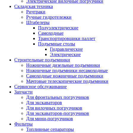
Электрические вилочные погрузчики
Складская техника
Ричтраки
Ручные гидротележки
Штабелеры
Полуэлектрические
Самоходные
Транспортировщики паллет
Подъемные столы
Гидравлические
Электрические
Строительные подъемники
Ножничные дизельные подъемники
Ножничные подъемники несамоходные
Самоходные ножничные подъемники
Мачтовые телескопические подъемники
Сервисное обслуживание
Запчасти
Для фронтальных погрузчиков
Для экскаваторов
Для вилочных погрузчиков
Для экскаваторов-погрузчиков
Для мини-погрузчиков
Фильтры
Топливные сепараторы