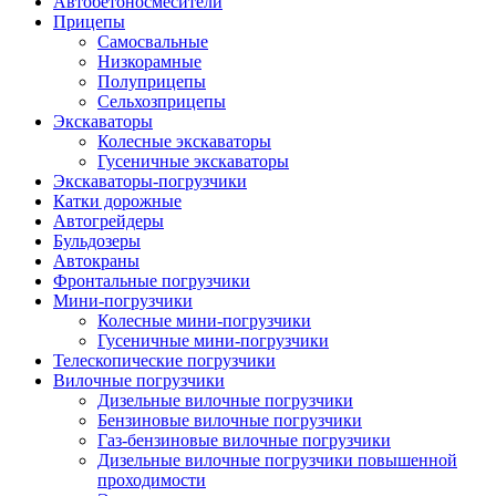
Автобетоно­смесители
Прицепы
Самосвальные
Низкорамные
Полуприцепы
Сельхозприцепы
Экскаваторы
Колесные экскаваторы
Гусеничные экскаваторы
Экскаваторы-погрузчики
Катки дорожные
Автогрейдеры
Бульдозеры
Автокраны
Фронтальные погрузчики
Мини-погрузчики
Колесные мини-погрузчики
Гусеничные мини-погрузчики
Телескопические погрузчики
Вилочные погрузчики
Дизельные вилочные погрузчики
Бензиновые вилочные погрузчики
Газ-бензиновые вилочные погрузчики
Дизельные вилочные погрузчики повышенной
проходимости