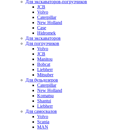
Для экскаваторов-погрузчиков
JCB
Volvo
Caterpillar
New Holland
Case
Hidromek
Для экскаваторов
Для погрузчиков
Volvo
JCB
Manitou
Bobcat
Liebherr
Mitsuber
Для бульдозеров
Caterpillar
New Holland
Komatsu
Shantui
Liebherr
Для самосвалов
Volvo
Scania
MAN