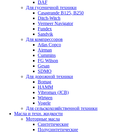
DAF
Для гусеничной техники
Casagrande B125, B250
Ditch-Witch
Vermeer Navigator
Fundex
Sandvik
Для компрессоров
Atlas Copco
Airman
Cummins
FG Wilson
Gesan
SDMO
Для дорожной техники
Bomag
HAMM
Vibromax (JCB)
Wirtgen
Vogele
Для сельскохозяйственной техники
Масла и техн. жидкости
Моторные масла
Синтетические
Полусинтетические