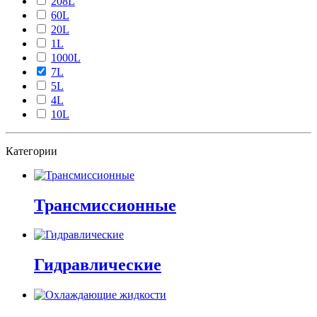
208L
60L
20L
1L
1000L
7L
5L
4L
10L
Категории
Трансмиссионные
Гидравлические