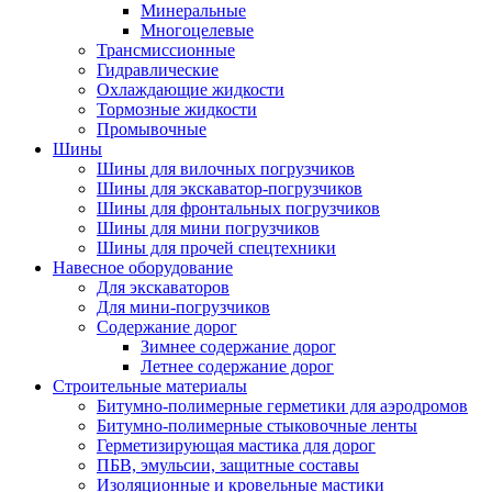
Минеральные
Многоцелевые
Трансмиссионные
Гидравлические
Охлаждающие жидкости
Тормозные жидкости
Промывочные
Шины
Шины для вилочных погрузчиков
Шины для экскаватор-погрузчиков
Шины для фронтальных погрузчиков
Шины для мини погрузчиков
Шины для прочей спецтехники
Навесное оборудование
Для экскаваторов
Для мини-погрузчиков
Содержание дорог
Зимнее содержание дорог
Летнее содержание дорог
Строительные материалы
Битумно-полимерные герметики для аэродромов
Битумно-полимерные стыковочные ленты
Герметизирующая мастика для дорог
ПБВ, эмульсии, защитные составы
Изоляционные и кровельные мастики