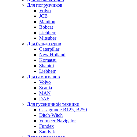
Для погрузчиков
Volvo
JCB
Manitou
Bobcat
Liebherr
Mitsuber
Для бульдозеров
Caterpillar
New Holland
Komatsu
Shantui
Liebherr
Для самосвалов
Volvo
Scania
MAN
DAF
Для гусеничной техники
Casagrande B125, B250
Ditch-Witch
Vermeer Navigator
Fundex
Sandvik