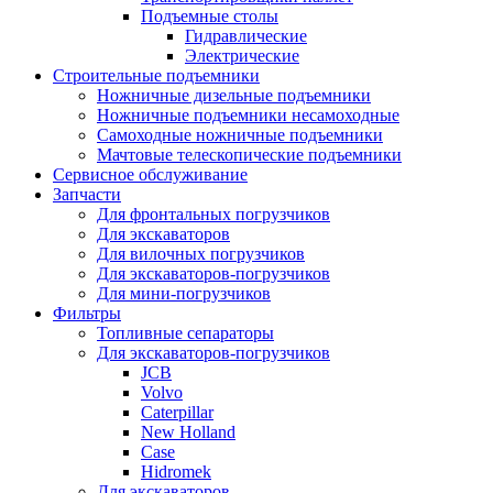
Подъемные столы
Гидравлические
Электрические
Строительные подъемники
Ножничные дизельные подъемники
Ножничные подъемники несамоходные
Самоходные ножничные подъемники
Мачтовые телескопические подъемники
Сервисное обслуживание
Запчасти
Для фронтальных погрузчиков
Для экскаваторов
Для вилочных погрузчиков
Для экскаваторов-погрузчиков
Для мини-погрузчиков
Фильтры
Топливные сепараторы
Для экскаваторов-погрузчиков
JCB
Volvo
Caterpillar
New Holland
Case
Hidromek
Для экскаваторов