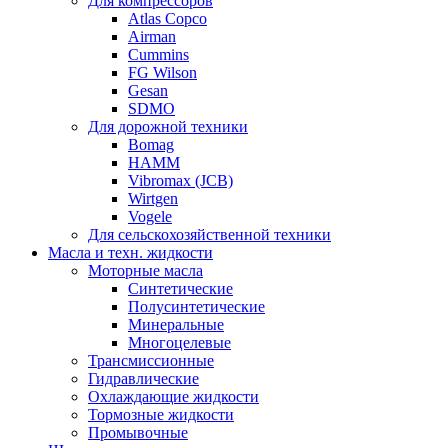
Для компрессоров
Atlas Copco
Airman
Cummins
FG Wilson
Gesan
SDMO
Для дорожной техники
Bomag
HAMM
Vibromax (JCB)
Wirtgen
Vogele
Для сельскохозяйственной техники
Масла и техн. жидкости
Моторные масла
Синтетические
Полусинтетические
Минеральные
Многоцелевые
Трансмиссионные
Гидравлические
Охлаждающие жидкости
Тормозные жидкости
Промывочные