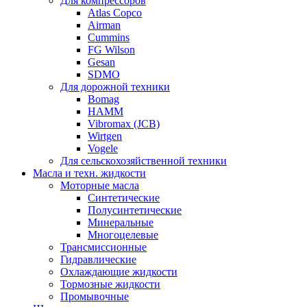
Для компрессоров
Atlas Copco
Airman
Cummins
FG Wilson
Gesan
SDMO
Для дорожной техники
Bomag
HAMM
Vibromax (JCB)
Wirtgen
Vogele
Для сельскохозяйственной техники
Масла и техн. жидкости
Моторные масла
Синтетические
Полусинтетические
Минеральные
Многоцелевые
Трансмиссионные
Гидравлические
Охлаждающие жидкости
Тормозные жидкости
Промывочные