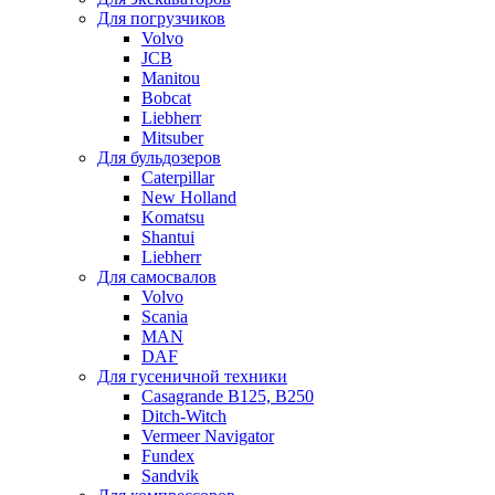
Для погрузчиков
Volvo
JCB
Manitou
Bobcat
Liebherr
Mitsuber
Для бульдозеров
Caterpillar
New Holland
Komatsu
Shantui
Liebherr
Для самосвалов
Volvo
Scania
MAN
DAF
Для гусеничной техники
Casagrande B125, B250
Ditch-Witch
Vermeer Navigator
Fundex
Sandvik