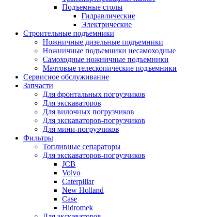
Подъемные столы
Гидравлические
Электрические
Строительные подъемники
Ножничные дизельные подъемники
Ножничные подъемники несамоходные
Самоходные ножничные подъемники
Мачтовые телескопические подъемники
Сервисное обслуживание
Запчасти
Для фронтальных погрузчиков
Для экскаваторов
Для вилочных погрузчиков
Для экскаваторов-погрузчиков
Для мини-погрузчиков
Фильтры
Топливные сепараторы
Для экскаваторов-погрузчиков
JCB
Volvo
Caterpillar
New Holland
Case
Hidromek
Для экскаваторов