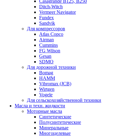
Casagrande B125, B250
Ditch-Witch
Vermeer Navigator
Fundex
Sandvik
Для компрессоров
Atlas Copco
Airman
Cummins
FG Wilson
Gesan
SDMO
Для дорожной техники
Bomag
HAMM
Vibromax (JCB)
Wirtgen
Vogele
Для сельскохозяйственной техники
Масла и техн. жидкости
Моторные масла
Синтетические
Полусинтетические
Минеральные
Многоцелевые