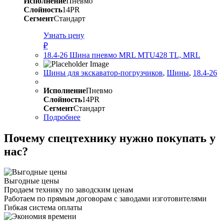
Исполнение
Пневмо
Слойность
14PR
Сегмент
Стандарт
Узнать цену
₽
18.4-26 Шина пневмо MRL MTU428 TL, MRL
Шины для экскаватор-погрузчиков
,
Шины
,
18.4-26
Исполнение
Пневмо
Слойность
14PR
Сегмент
Стандарт
Подробнее
Почему спецтехнику нужно покупать у
нас?
Выгодные цены
Продаем технику по заводским ценам
Работаем по прямым договорам с заводами изготовителями
Гибкая система оплаты