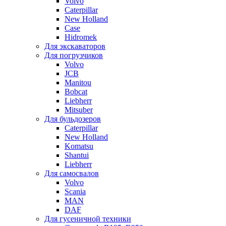
Volvo
Caterpillar
New Holland
Case
Hidromek
Для экскаваторов
Для погрузчиков
Volvo
JCB
Manitou
Bobcat
Liebherr
Mitsuber
Для бульдозеров
Caterpillar
New Holland
Komatsu
Shantui
Liebherr
Для самосвалов
Volvo
Scania
MAN
DAF
Для гусеничной техники