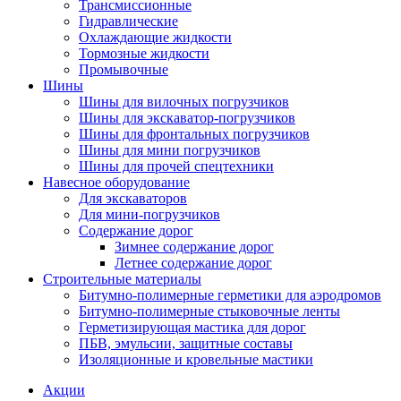
Трансмиссионные
Гидравлические
Охлаждающие жидкости
Тормозные жидкости
Промывочные
Шины
Шины для вилочных погрузчиков
Шины для экскаватор-погрузчиков
Шины для фронтальных погрузчиков
Шины для мини погрузчиков
Шины для прочей спецтехники
Навесное оборудование
Для экскаваторов
Для мини-погрузчиков
Содержание дорог
Зимнее содержание дорог
Летнее содержание дорог
Строительные материалы
Битумно-полимерные герметики для аэродромов
Битумно-полимерные стыковочные ленты
Герметизирующая мастика для дорог
ПБВ, эмульсии, защитные составы
Изоляционные и кровельные мастики
Акции