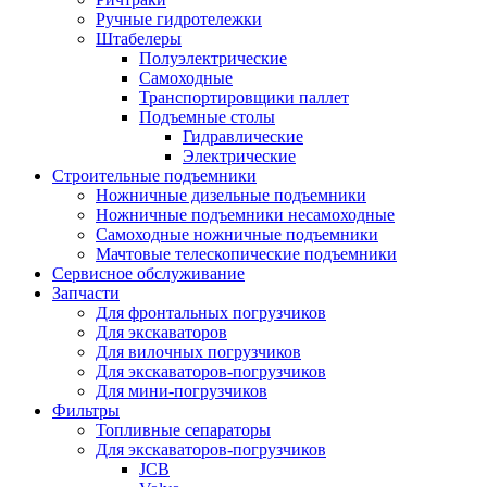
Ручные гидротележки
Штабелеры
Полуэлектрические
Самоходные
Транспортировщики паллет
Подъемные столы
Гидравлические
Электрические
Строительные подъемники
Ножничные дизельные подъемники
Ножничные подъемники несамоходные
Самоходные ножничные подъемники
Мачтовые телескопические подъемники
Сервисное обслуживание
Запчасти
Для фронтальных погрузчиков
Для экскаваторов
Для вилочных погрузчиков
Для экскаваторов-погрузчиков
Для мини-погрузчиков
Фильтры
Топливные сепараторы
Для экскаваторов-погрузчиков
JCB