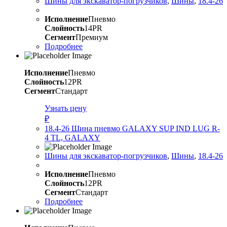
Шины для экскаватор-погрузчиков
,
Шины
,
18.4-26
Исполнение
Пневмо
Слойность
14PR
Сегмент
Премиум
Подробнее
Исполнение
Пневмо
Слойность
12PR
Сегмент
Стандарт
Узнать цену
₽
18.4-26 Шина пневмо GALAXY SUP IND LUG R-
4 TL, GALAXY
Шины для экскаватор-погрузчиков
,
Шины
,
18.4-26
Исполнение
Пневмо
Слойность
12PR
Сегмент
Стандарт
Подробнее