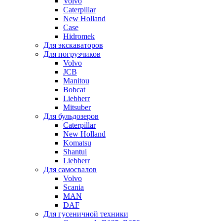
Volvo
Caterpillar
New Holland
Case
Hidromek
Для экскаваторов
Для погрузчиков
Volvo
JCB
Manitou
Bobcat
Liebherr
Mitsuber
Для бульдозеров
Caterpillar
New Holland
Komatsu
Shantui
Liebherr
Для самосвалов
Volvo
Scania
MAN
DAF
Для гусеничной техники