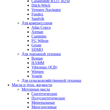
Casagrande B125, B250
Ditch-Witch
Vermeer Navigator
Fundex
Sandvik
Для компрессоров
Atlas Copco
Airman
Cummins
FG Wilson
Gesan
SDMO
Для дорожной техники
Bomag
HAMM
Vibromax (JCB)
Wirtgen
Vogele
Для сельскохозяйственной техники
Масла и техн. жидкости
Моторные масла
Синтетические
Полусинтетические
Минеральные
Многоцелевые