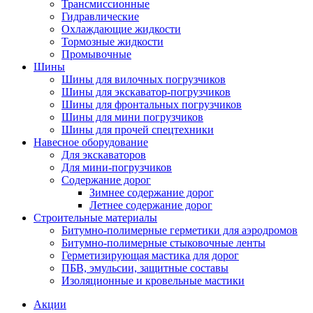
Трансмиссионные
Гидравлические
Охлаждающие жидкости
Тормозные жидкости
Промывочные
Шины
Шины для вилочных погрузчиков
Шины для экскаватор-погрузчиков
Шины для фронтальных погрузчиков
Шины для мини погрузчиков
Шины для прочей спецтехники
Навесное оборудование
Для экскаваторов
Для мини-погрузчиков
Содержание дорог
Зимнее содержание дорог
Летнее содержание дорог
Строительные материалы
Битумно-полимерные герметики для аэродромов
Битумно-полимерные стыковочные ленты
Герметизирующая мастика для дорог
ПБВ, эмульсии, защитные составы
Изоляционные и кровельные мастики
Акции