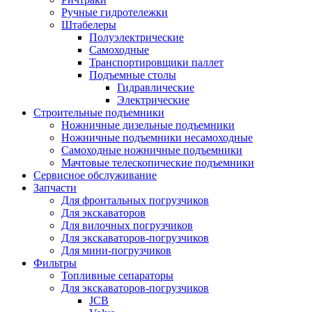
Ручные гидротележки
Штабелеры
Полуэлектрические
Самоходные
Транспортировщики паллет
Подъемные столы
Гидравлические
Электрические
Строительные подъемники
Ножничные дизельные подъемники
Ножничные подъемники несамоходные
Самоходные ножничные подъемники
Мачтовые телескопические подъемники
Сервисное обслуживание
Запчасти
Для фронтальных погрузчиков
Для экскаваторов
Для вилочных погрузчиков
Для экскаваторов-погрузчиков
Для мини-погрузчиков
Фильтры
Топливные сепараторы
Для экскаваторов-погрузчиков
JCB