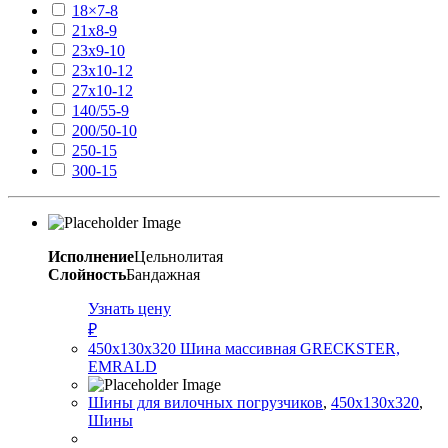
18×7-8
21х8-9
23х9-10
23х10-12
27х10-12
140/55-9
200/50-10
250-15
300-15
Исполнение
Цельнолитая
Слойность
Бандажная
Узнать цену
₽
450х130х320 Шина массивная GRECKSTER,
EMRALD
Шины для вилочных погрузчиков
,
450х130х320
,
Шины