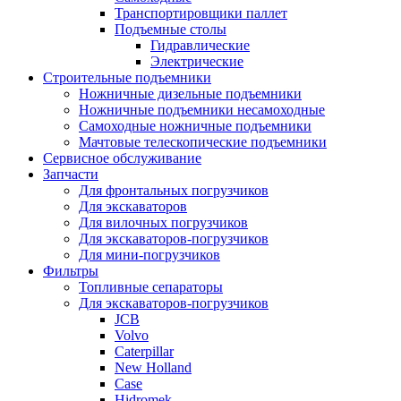
Транспортировщики паллет
Подъемные столы
Гидравлические
Электрические
Строительные подъемники
Ножничные дизельные подъемники
Ножничные подъемники несамоходные
Самоходные ножничные подъемники
Мачтовые телескопические подъемники
Сервисное обслуживание
Запчасти
Для фронтальных погрузчиков
Для экскаваторов
Для вилочных погрузчиков
Для экскаваторов-погрузчиков
Для мини-погрузчиков
Фильтры
Топливные сепараторы
Для экскаваторов-погрузчиков
JCB
Volvo
Caterpillar
New Holland
Case
Hidromek