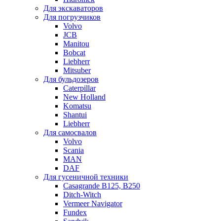
Для экскаваторов
Для погрузчиков
Volvo
JCB
Manitou
Bobcat
Liebherr
Mitsuber
Для бульдозеров
Caterpillar
New Holland
Komatsu
Shantui
Liebherr
Для самосвалов
Volvo
Scania
MAN
DAF
Для гусеничной техники
Casagrande B125, B250
Ditch-Witch
Vermeer Navigator
Fundex