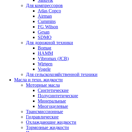
Sandvik
Для компрессоров
Atlas Copco
Airman
Cummins
FG Wilson
Gesan
SDMO
Для дорожной техники
Bomag
HAMM
Vibromax (JCB)
Wirtgen
Vogele
Для сельскохозяйственной техники
Масла и техн. жидкости
Моторные масла
Синтетические
Полусинтетические
Минеральные
Многоцелевые
Трансмиссионные
Гидравлические
Охлаждающие жидкости
Тормозные жидкости