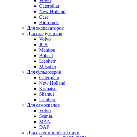
Volvo
Caterpillar
New Holland
Case
Hidromek
Для экскаваторов
Для погрузчиков
Volvo
JCB
Manitou
Bobcat
Liebherr
Mitsuber
Для бульдозеров
Caterpillar
New Holland
Komatsu
Shantui
Liebherr
Для самосвалов
Volvo
Scania
MAN
DAF
Для гусеничной техники