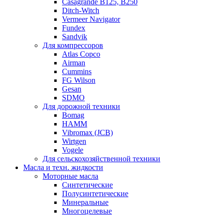
Casagrande B125, B250
Ditch-Witch
Vermeer Navigator
Fundex
Sandvik
Для компрессоров
Atlas Copco
Airman
Cummins
FG Wilson
Gesan
SDMO
Для дорожной техники
Bomag
HAMM
Vibromax (JCB)
Wirtgen
Vogele
Для сельскохозяйственной техники
Масла и техн. жидкости
Моторные масла
Синтетические
Полусинтетические
Минеральные
Многоцелевые