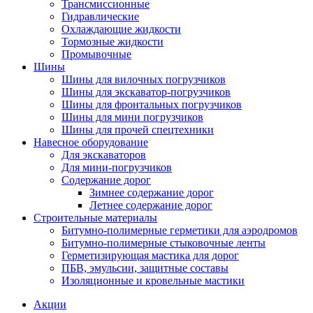
Трансмиссионные
Гидравлические
Охлаждающие жидкости
Тормозные жидкости
Промывочные
Шины
Шины для вилочных погрузчиков
Шины для экскаватор-погрузчиков
Шины для фронтальных погрузчиков
Шины для мини погрузчиков
Шины для прочей спецтехники
Навесное оборудование
Для экскаваторов
Для мини-погрузчиков
Содержание дорог
Зимнее содержание дорог
Летнее содержание дорог
Строительные материалы
Битумно-полимерные герметики для аэродромов
Битумно-полимерные стыковочные ленты
Герметизирующая мастика для дорог
ПБВ, эмульсии, защитные составы
Изоляционные и кровельные мастики
Акции