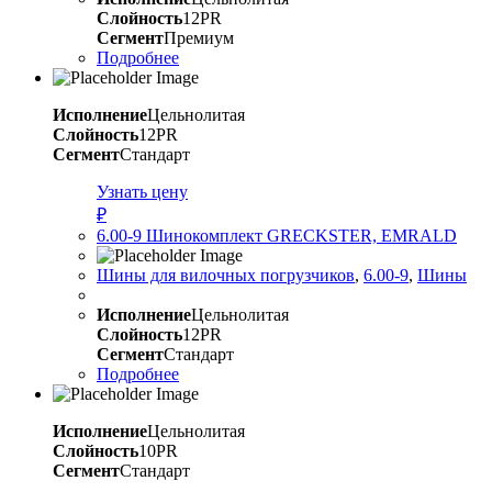
Слойность
12PR
Сегмент
Премиум
Подробнее
Исполнение
Цельнолитая
Слойность
12PR
Сегмент
Стандарт
Узнать цену
₽
6.00-9 Шинокомплект GRECKSTER, EMRALD
Шины для вилочных погрузчиков
,
6.00-9
,
Шины
Исполнение
Цельнолитая
Слойность
12PR
Сегмент
Стандарт
Подробнее
Исполнение
Цельнолитая
Слойность
10PR
Сегмент
Стандарт