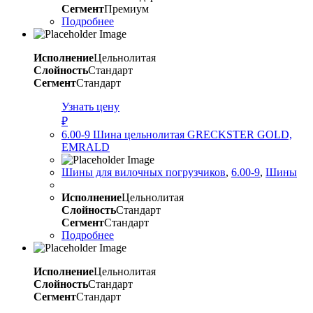
Сегмент
Премиум
Подробнее
Исполнение
Цельнолитая
Слойность
Стандарт
Сегмент
Стандарт
Узнать цену
₽
6.00-9 Шина цельнолитая GRECKSTER GOLD,
EMRALD
Шины для вилочных погрузчиков
,
6.00-9
,
Шины
Исполнение
Цельнолитая
Слойность
Стандарт
Сегмент
Стандарт
Подробнее
Исполнение
Цельнолитая
Слойность
Стандарт
Сегмент
Стандарт