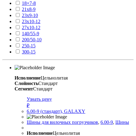
18×7-8
21х8-9
23х9-10
23х10-12
27х10-12
140/55-9
200/50-10
250-15
300-15
Исполнение
Цельнолитая
Слойность
Стандарт
Сегмент
Стандарт
Узнать цену
₽
6.00-9 (стандарт), GALAXY
Шины для вилочных погрузчиков
,
6.00-9
,
Шины
Исполнение
Цельнолитая