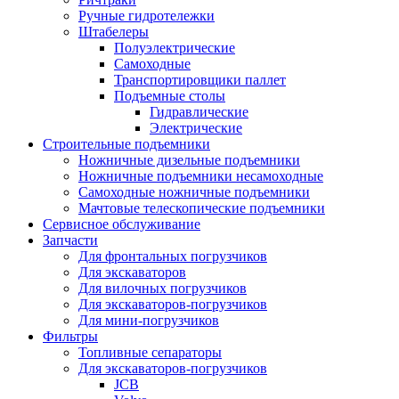
Ручные гидротележки
Штабелеры
Полуэлектрические
Самоходные
Транспортировщики паллет
Подъемные столы
Гидравлические
Электрические
Строительные подъемники
Ножничные дизельные подъемники
Ножничные подъемники несамоходные
Самоходные ножничные подъемники
Мачтовые телескопические подъемники
Сервисное обслуживание
Запчасти
Для фронтальных погрузчиков
Для экскаваторов
Для вилочных погрузчиков
Для экскаваторов-погрузчиков
Для мини-погрузчиков
Фильтры
Топливные сепараторы
Для экскаваторов-погрузчиков
JCB