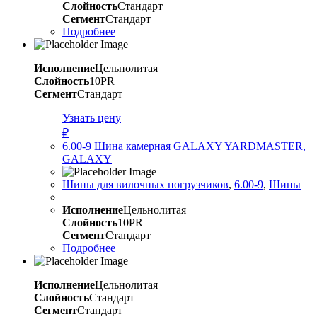
Слойность
Стандарт
Сегмент
Стандарт
Подробнее
Исполнение
Цельнолитая
Слойность
10PR
Сегмент
Стандарт
Узнать цену
₽
6.00-9 Шина камерная GALAXY YARDMASTER,
GALAXY
Шины для вилочных погрузчиков
,
6.00-9
,
Шины
Исполнение
Цельнолитая
Слойность
10PR
Сегмент
Стандарт
Подробнее
Исполнение
Цельнолитая
Слойность
Стандарт
Сегмент
Стандарт