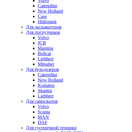
Volvo
Caterpillar
New Holland
Case
Hidromek
Для экскаваторов
Для погрузчиков
Volvo
JCB
Manitou
Bobcat
Liebherr
Mitsuber
Для бульдозеров
Caterpillar
New Holland
Komatsu
Shantui
Liebherr
Для самосвалов
Volvo
Scania
MAN
DAF
Для гусеничной техники