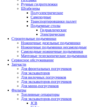
Ручные гидротележки
Штабелеры
Полуэлектрические
Самоходные
Транспортировщики паллет
Подъемные столы
Гидравлические
Электрические
Строительные подъемники
Ножничные дизельные подъемники
Ножничные подъемники несамоходные
Самоходные ножничные подъемники
Мачтовые телескопические подъемники
Сервисное обслуживание
Запчасти
Для фронтальных погрузчиков
Для экскаваторов
Для вилочных погрузчиков
Для экскаваторов-погрузчиков
Для мини-погрузчиков
Фильтры
Топливные сепараторы
Для экскаваторов-погрузчиков
JCB