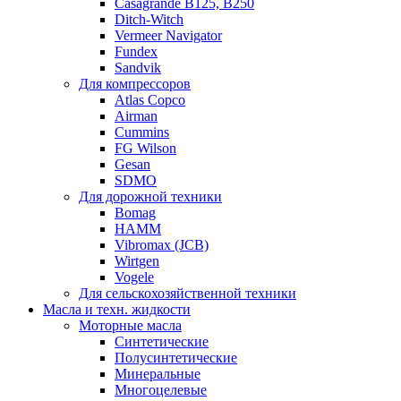
Casagrande B125, B250
Ditch-Witch
Vermeer Navigator
Fundex
Sandvik
Для компрессоров
Atlas Copco
Airman
Cummins
FG Wilson
Gesan
SDMO
Для дорожной техники
Bomag
HAMM
Vibromax (JCB)
Wirtgen
Vogele
Для сельскохозяйственной техники
Масла и техн. жидкости
Моторные масла
Синтетические
Полусинтетические
Минеральные
Многоцелевые