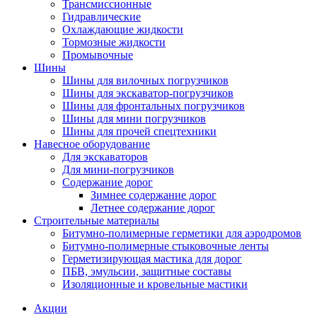
Трансмиссионные
Гидравлические
Охлаждающие жидкости
Тормозные жидкости
Промывочные
Шины
Шины для вилочных погрузчиков
Шины для экскаватор-погрузчиков
Шины для фронтальных погрузчиков
Шины для мини погрузчиков
Шины для прочей спецтехники
Навесное оборудование
Для экскаваторов
Для мини-погрузчиков
Содержание дорог
Зимнее содержание дорог
Летнее содержание дорог
Строительные материалы
Битумно-полимерные герметики для аэродромов
Битумно-полимерные стыковочные ленты
Герметизирующая мастика для дорог
ПБВ, эмульсии, защитные составы
Изоляционные и кровельные мастики
Акции