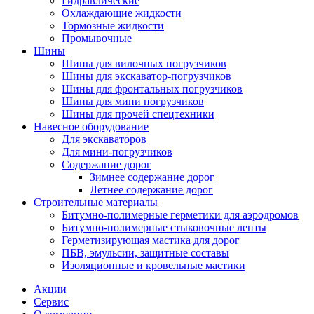
Гидравлические
Охлаждающие жидкости
Тормозные жидкости
Промывочные
Шины
Шины для вилочных погрузчиков
Шины для экскаватор-погрузчиков
Шины для фронтальных погрузчиков
Шины для мини погрузчиков
Шины для прочей спецтехники
Навесное оборудование
Для экскаваторов
Для мини-погрузчиков
Содержание дорог
Зимнее содержание дорог
Летнее содержание дорог
Строительные материалы
Битумно-полимерные герметики для аэродромов
Битумно-полимерные стыковочные ленты
Герметизирующая мастика для дорог
ПБВ, эмульсии, защитные составы
Изоляционные и кровельные мастики
Акции
Сервис