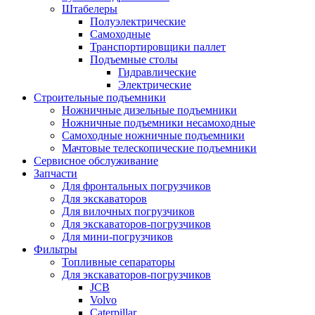
Штабелеры
Полуэлектрические
Самоходные
Транспортировщики паллет
Подъемные столы
Гидравлические
Электрические
Строительные подъемники
Ножничные дизельные подъемники
Ножничные подъемники несамоходные
Самоходные ножничные подъемники
Мачтовые телескопические подъемники
Сервисное обслуживание
Запчасти
Для фронтальных погрузчиков
Для экскаваторов
Для вилочных погрузчиков
Для экскаваторов-погрузчиков
Для мини-погрузчиков
Фильтры
Топливные сепараторы
Для экскаваторов-погрузчиков
JCB
Volvo
Caterpillar