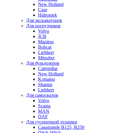
New Holland
Case
Hidromek
Для экскаваторов
Для погрузчиков
Volvo
JCB
Manitou
Bobcat
Liebherr
Mitsuber
Для бульдозеров
Caterpillar
New Holland
Komatsu
Shantui
Liebherr
Для самосвалов
Volvo
Scania
MAN
DAF
Для гусеничной техники
Casagrande B125, B250
Ditch-Witch