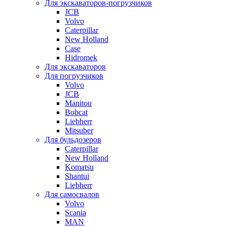
Для экскаваторов-погрузчиков
JCB
Volvo
Caterpillar
New Holland
Case
Hidromek
Для экскаваторов
Для погрузчиков
Volvo
JCB
Manitou
Bobcat
Liebherr
Mitsuber
Для бульдозеров
Caterpillar
New Holland
Komatsu
Shantui
Liebherr
Для самосвалов
Volvo
Scania
MAN