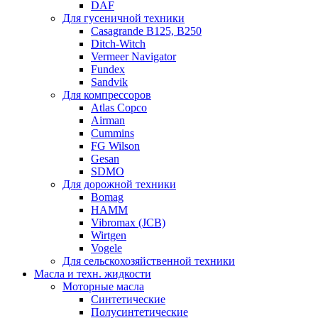
DAF
Для гусеничной техники
Casagrande B125, B250
Ditch-Witch
Vermeer Navigator
Fundex
Sandvik
Для компрессоров
Atlas Copco
Airman
Cummins
FG Wilson
Gesan
SDMO
Для дорожной техники
Bomag
HAMM
Vibromax (JCB)
Wirtgen
Vogele
Для сельскохозяйственной техники
Масла и техн. жидкости
Моторные масла
Синтетические
Полусинтетические