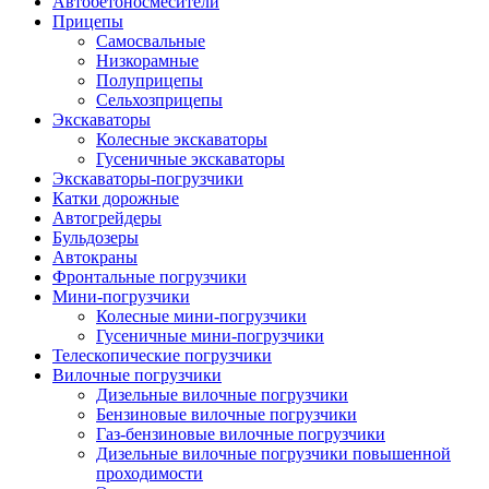
Автобетоно­смесители
Прицепы
Самосвальные
Низкорамные
Полуприцепы
Сельхозприцепы
Экскаваторы
Колесные экскаваторы
Гусеничные экскаваторы
Экскаваторы-погрузчики
Катки дорожные
Автогрейдеры
Бульдозеры
Автокраны
Фронтальные погрузчики
Мини-погрузчики
Колесные мини-погрузчики
Гусеничные мини-погрузчики
Телескопические погрузчики
Вилочные погрузчики
Дизельные вилочные погрузчики
Бензиновые вилочные погрузчики
Газ-бензиновые вилочные погрузчики
Дизельные вилочные погрузчики повышенной
проходимости