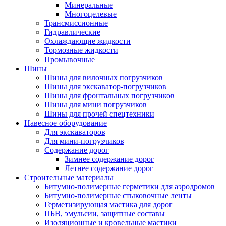
Минеральные
Многоцелевые
Трансмиссионные
Гидравлические
Охлаждающие жидкости
Тормозные жидкости
Промывочные
Шины
Шины для вилочных погрузчиков
Шины для экскаватор-погрузчиков
Шины для фронтальных погрузчиков
Шины для мини погрузчиков
Шины для прочей спецтехники
Навесное оборудование
Для экскаваторов
Для мини-погрузчиков
Содержание дорог
Зимнее содержание дорог
Летнее содержание дорог
Строительные материалы
Битумно-полимерные герметики для аэродромов
Битумно-полимерные стыковочные ленты
Герметизирующая мастика для дорог
ПБВ, эмульсии, защитные составы
Изоляционные и кровельные мастики