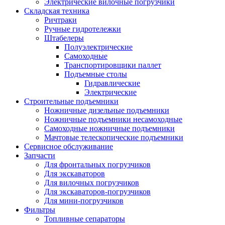
Электрические вилочные погрузчики
Складская техника
Ричтраки
Ручные гидротележки
Штабелеры
Полуэлектрические
Самоходные
Транспортировщики паллет
Подъемные столы
Гидравлические
Электрические
Строительные подъемники
Ножничные дизельные подъемники
Ножничные подъемники несамоходные
Самоходные ножничные подъемники
Мачтовые телескопические подъемники
Сервисное обслуживание
Запчасти
Для фронтальных погрузчиков
Для экскаваторов
Для вилочных погрузчиков
Для экскаваторов-погрузчиков
Для мини-погрузчиков
Фильтры
Топливные сепараторы