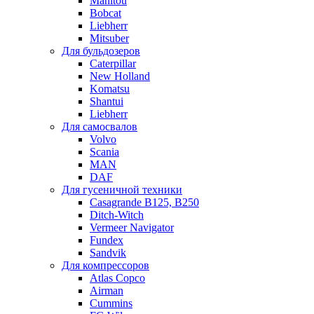
Manitou
Bobcat
Liebherr
Mitsuber
Для бульдозеров
Caterpillar
New Holland
Komatsu
Shantui
Liebherr
Для самосвалов
Volvo
Scania
MAN
DAF
Для гусеничной техники
Casagrande B125, B250
Ditch-Witch
Vermeer Navigator
Fundex
Sandvik
Для компрессоров
Atlas Copco
Airman
Cummins