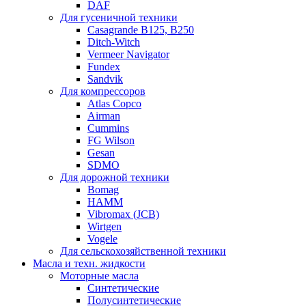
DAF
Для гусеничной техники
Casagrande B125, B250
Ditch-Witch
Vermeer Navigator
Fundex
Sandvik
Для компрессоров
Atlas Copco
Airman
Cummins
FG Wilson
Gesan
SDMO
Для дорожной техники
Bomag
HAMM
Vibromax (JCB)
Wirtgen
Vogele
Для сельскохозяйственной техники
Масла и техн. жидкости
Моторные масла
Синтетические
Полусинтетические