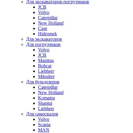
Для экскаваторов-погрузчиков
JCB
Volvo
Caterpillar
New Holland
Case
Hidromek
Для экскаваторов
Для погрузчиков
Volvo
JCB
Manitou
Bobcat
Liebherr
Mitsuber
Для бульдозеров
Caterpillar
New Holland
Komatsu
Shantui
Liebherr
Для самосвалов
Volvo
Scania
MAN