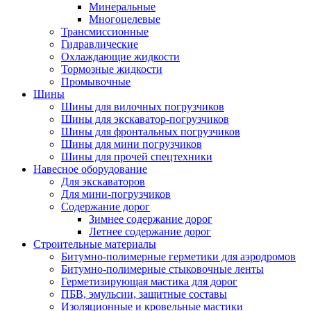
Минеральные
Многоцелевые
Трансмиссионные
Гидравлические
Охлаждающие жидкости
Тормозные жидкости
Промывочные
Шины
Шины для вилочных погрузчиков
Шины для экскаватор-погрузчиков
Шины для фронтальных погрузчиков
Шины для мини погрузчиков
Шины для прочей спецтехники
Навесное оборудование
Для экскаваторов
Для мини-погрузчиков
Содержание дорог
Зимнее содержание дорог
Летнее содержание дорог
Строительные материалы
Битумно-полимерные герметики для аэродромов
Битумно-полимерные стыковочные ленты
Герметизирующая мастика для дорог
ПБВ, эмульсии, защитные составы
Изоляционные и кровельные мастики