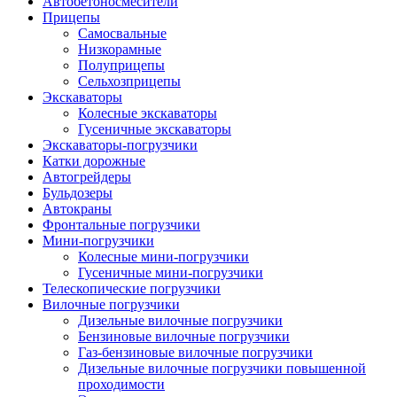
Автобетоно­смесители
Прицепы
Самосвальные
Низкорамные
Полуприцепы
Сельхозприцепы
Экскаваторы
Колесные экскаваторы
Гусеничные экскаваторы
Экскаваторы-погрузчики
Катки дорожные
Автогрейдеры
Бульдозеры
Автокраны
Фронтальные погрузчики
Мини-погрузчики
Колесные мини-погрузчики
Гусеничные мини-погрузчики
Телескопические погрузчики
Вилочные погрузчики
Дизельные вилочные погрузчики
Бензиновые вилочные погрузчики
Газ-бензиновые вилочные погрузчики
Дизельные вилочные погрузчики повышенной
проходимости