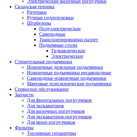
Электрические вилочные погрузчики
Складская техника
Ричтраки
Ручные гидротележки
Штабелеры
Полуэлектрические
Самоходные
Транспортировщики паллет
Подъемные столы
Гидравлические
Электрические
Строительные подъемники
Ножничные дизельные подъемники
Ножничные подъемники несамоходные
Самоходные ножничные подъемники
Мачтовые телескопические подъемники
Сервисное обслуживание
Запчасти
Для фронтальных погрузчиков
Для экскаваторов
Для вилочных погрузчиков
Для экскаваторов-погрузчиков
Для мини-погрузчиков
Фильтры
Топливные сепараторы