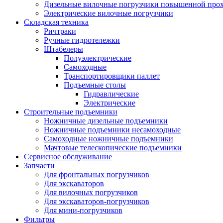
Дизельные вилочные погрузчики повышенной про
Электрические вилочные погрузчики
Складская техника
Ричтраки
Ручные гидротележки
Штабелеры
Полуэлектрические
Самоходные
Транспортировщики паллет
Подъемные столы
Гидравлические
Электрические
Строительные подъемники
Ножничные дизельные подъемники
Ножничные подъемники несамоходные
Самоходные ножничные подъемники
Мачтовые телескопические подъемники
Сервисное обслуживание
Запчасти
Для фронтальных погрузчиков
Для экскаваторов
Для вилочных погрузчиков
Для экскаваторов-погрузчиков
Для мини-погрузчиков
Фильтры