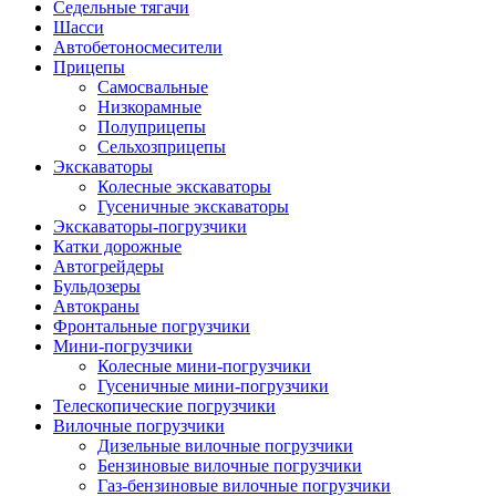
Седельные тягачи
Шасси
Автобетоно­смесители
Прицепы
Самосвальные
Низкорамные
Полуприцепы
Сельхозприцепы
Экскаваторы
Колесные экскаваторы
Гусеничные экскаваторы
Экскаваторы-погрузчики
Катки дорожные
Автогрейдеры
Бульдозеры
Автокраны
Фронтальные погрузчики
Мини-погрузчики
Колесные мини-погрузчики
Гусеничные мини-погрузчики
Телескопические погрузчики
Вилочные погрузчики
Дизельные вилочные погрузчики
Бензиновые вилочные погрузчики
Газ-бензиновые вилочные погрузчики