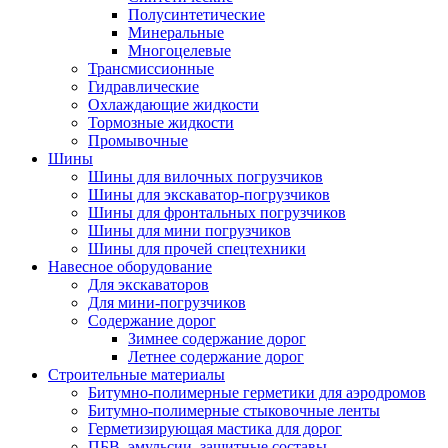
Полусинтетические
Минеральные
Многоцелевые
Трансмиссионные
Гидравлические
Охлаждающие жидкости
Тормозные жидкости
Промывочные
Шины
Шины для вилочных погрузчиков
Шины для экскаватор-погрузчиков
Шины для фронтальных погрузчиков
Шины для мини погрузчиков
Шины для прочей спецтехники
Навесное оборудование
Для экскаваторов
Для мини-погрузчиков
Содержание дорог
Зимнее содержание дорог
Летнее содержание дорог
Строительные материалы
Битумно-полимерные герметики для аэродромов
Битумно-полимерные стыковочные ленты
Герметизирующая мастика для дорог
ПБВ, эмульсии, защитные составы