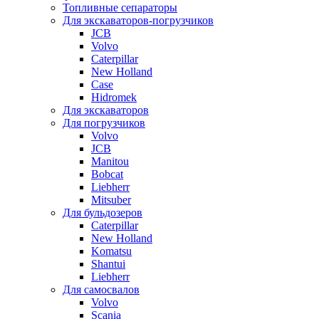
Топливные сепараторы
Для экскаваторов-погрузчиков
JCB
Volvo
Caterpillar
New Holland
Case
Hidromek
Для экскаваторов
Для погрузчиков
Volvo
JCB
Manitou
Bobcat
Liebherr
Mitsuber
Для бульдозеров
Caterpillar
New Holland
Komatsu
Shantui
Liebherr
Для самосвалов
Volvo
Scania