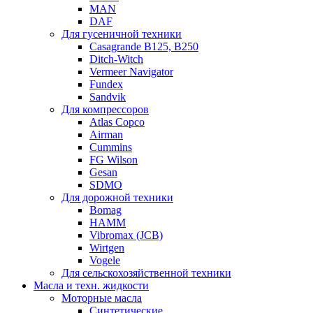
MAN
DAF
Для гусеничной техники
Casagrande B125, B250
Ditch-Witch
Vermeer Navigator
Fundex
Sandvik
Для компрессоров
Atlas Copco
Airman
Cummins
FG Wilson
Gesan
SDMO
Для дорожной техники
Bomag
HAMM
Vibromax (JCB)
Wirtgen
Vogele
Для сельскохозяйственной техники
Масла и техн. жидкости
Моторные масла
Синтетические