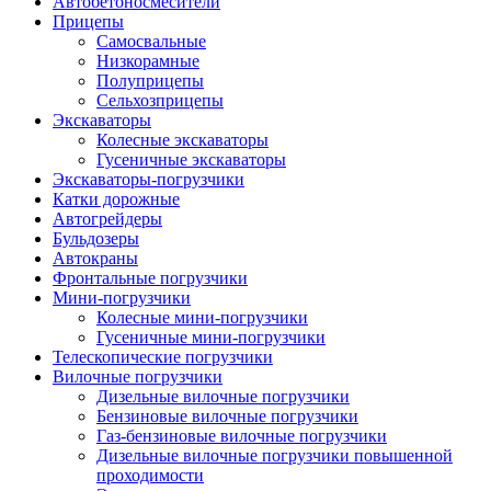
Автобетоно­смесители
Прицепы
Самосвальные
Низкорамные
Полуприцепы
Сельхозприцепы
Экскаваторы
Колесные экскаваторы
Гусеничные экскаваторы
Экскаваторы-погрузчики
Катки дорожные
Автогрейдеры
Бульдозеры
Автокраны
Фронтальные погрузчики
Мини-погрузчики
Колесные мини-погрузчики
Гусеничные мини-погрузчики
Телескопические погрузчики
Вилочные погрузчики
Дизельные вилочные погрузчики
Бензиновые вилочные погрузчики
Газ-бензиновые вилочные погрузчики
Дизельные вилочные погрузчики повышенной
проходимости