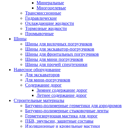
Минеральные
Многоцелевые
Трансмиссионные
Гидравлические
Охлаждающие жидкости
Тормозные жидкости
Промывочные
Шины
Шины для вилочных погрузчиков
Шины для экскаватор-погрузчиков
Шины для фронтальных погрузчиков
Шины для мини погрузчиков
Шины для прочей спецтехники
Навесное оборудование
Для экскаваторов
Для мини-погрузчиков
Содержание дорог
Зимнее содержание дорог
Летнее содержание дорог
Строительные материалы
Битумно-полимерные герметики для аэродромов
Битумно-полимерные стыковочные ленты
Герметизирующая мастика для дорог
ПБВ, эмульсии, защитные составы
Изоляционные и кровельные мастики