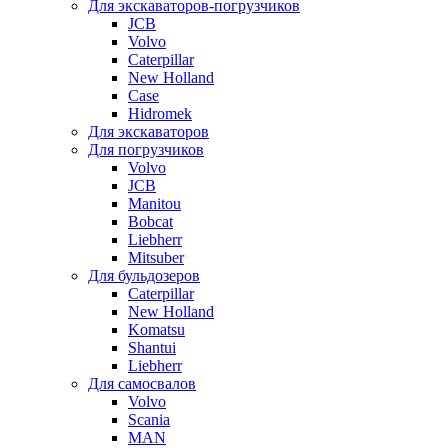
Для экскаваторов-погрузчиков
JCB
Volvo
Caterpillar
New Holland
Case
Hidromek
Для экскаваторов
Для погрузчиков
Volvo
JCB
Manitou
Bobcat
Liebherr
Mitsuber
Для бульдозеров
Caterpillar
New Holland
Komatsu
Shantui
Liebherr
Для самосвалов
Volvo
Scania
MAN