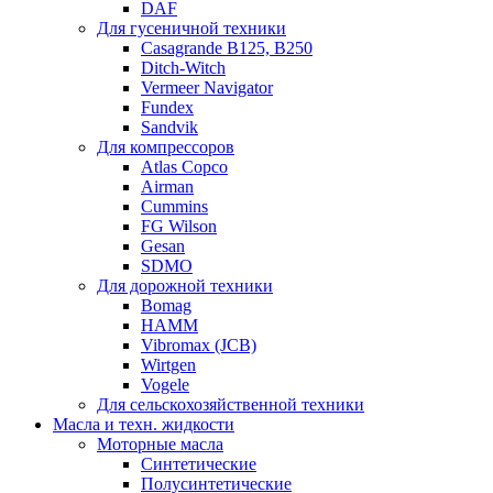
DAF
Для гусеничной техники
Casagrande B125, B250
Ditch-Witch
Vermeer Navigator
Fundex
Sandvik
Для компрессоров
Atlas Copco
Airman
Cummins
FG Wilson
Gesan
SDMO
Для дорожной техники
Bomag
HAMM
Vibromax (JCB)
Wirtgen
Vogele
Для сельскохозяйственной техники
Масла и техн. жидкости
Моторные масла
Синтетические
Полусинтетические