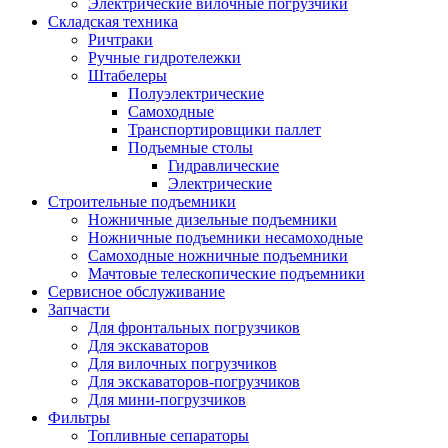
Электрические вилочные погрузчики
Складская техника
Ричтраки
Ручные гидротележки
Штабелеры
Полуэлектрические
Самоходные
Транспортировщики паллет
Подъемные столы
Гидравлические
Электрические
Строительные подъемники
Ножничные дизельные подъемники
Ножничные подъемники несамоходные
Самоходные ножничные подъемники
Мачтовые телескопические подъемники
Сервисное обслуживание
Запчасти
Для фронтальных погрузчиков
Для экскаваторов
Для вилочных погрузчиков
Для экскаваторов-погрузчиков
Для мини-погрузчиков
Фильтры
Топливные сепараторы