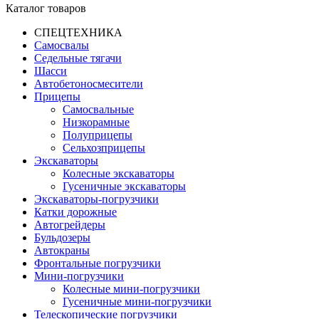
Каталог товаров
СПЕЦТЕХНИКА
Самосвалы
Седельные тягачи
Шасси
Автобетоно­смесители
Прицепы
Самосвальные
Низкорамные
Полуприцепы
Сельхозприцепы
Экскаваторы
Колесные экскаваторы
Гусеничные экскаваторы
Экскаваторы-погрузчики
Катки дорожные
Автогрейдеры
Бульдозеры
Автокраны
Фронтальные погрузчики
Мини-погрузчики
Колесные мини-погрузчики
Гусеничные мини-погрузчики
Телескопические погрузчики