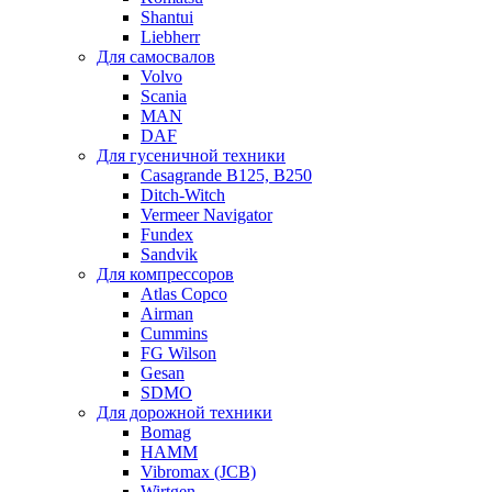
Shantui
Liebherr
Для самосвалов
Volvo
Scania
MAN
DAF
Для гусеничной техники
Casagrande B125, B250
Ditch-Witch
Vermeer Navigator
Fundex
Sandvik
Для компрессоров
Atlas Copco
Airman
Cummins
FG Wilson
Gesan
SDMO
Для дорожной техники
Bomag
HAMM
Vibromax (JCB)
Wirtgen