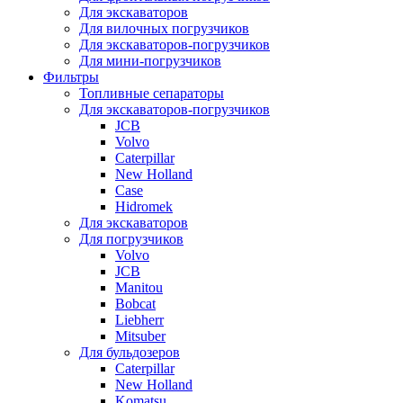
Для экскаваторов
Для вилочных погрузчиков
Для экскаваторов-погрузчиков
Для мини-погрузчиков
Фильтры
Топливные сепараторы
Для экскаваторов-погрузчиков
JCB
Volvo
Caterpillar
New Holland
Case
Hidromek
Для экскаваторов
Для погрузчиков
Volvo
JCB
Manitou
Bobcat
Liebherr
Mitsuber
Для бульдозеров
Caterpillar
New Holland
Komatsu