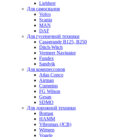
Liebherr
Для самосвалов
Volvo
Scania
MAN
DAF
Для гусеничной техники
Casagrande B125, B250
Ditch-Witch
Vermeer Navigator
Fundex
Sandvik
Для компрессоров
Atlas Copco
Airman
Cummins
FG Wilson
Gesan
SDMO
Для дорожной техники
Bomag
HAMM
Vibromax (JCB)
Wirtgen
Vogele