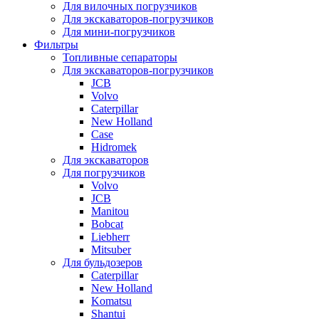
Для вилочных погрузчиков
Для экскаваторов-погрузчиков
Для мини-погрузчиков
Фильтры
Топливные сепараторы
Для экскаваторов-погрузчиков
JCB
Volvo
Caterpillar
New Holland
Case
Hidromek
Для экскаваторов
Для погрузчиков
Volvo
JCB
Manitou
Bobcat
Liebherr
Mitsuber
Для бульдозеров
Caterpillar
New Holland
Komatsu
Shantui