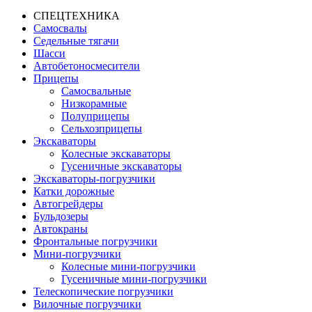
СПЕЦТЕХНИКА
Самосвалы
Седельные тягачи
Шасси
Автобетоно­смесители
Прицепы
Самосвальные
Низкорамные
Полуприцепы
Сельхозприцепы
Экскаваторы
Колесные экскаваторы
Гусеничные экскаваторы
Экскаваторы-погрузчики
Катки дорожные
Автогрейдеры
Бульдозеры
Автокраны
Фронтальные погрузчики
Мини-погрузчики
Колесные мини-погрузчики
Гусеничные мини-погрузчики
Телескопические погрузчики
Вилочные погрузчики