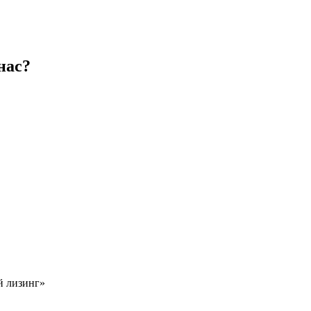
нас?
й лизинг»