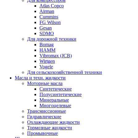
Для компрессоров
Atlas Copco
Airman
Cummins
FG Wilson
Gesan
SDMO
Для дорожной техники
Bomag
HAMM
Vibromax (JCB)
Wirtgen
Vogele
Для сельскохозяйственной техники
Масла и техн. жидкости
Моторные масла
Синтетические
Полусинтетические
Минеральные
Многоцелевые
Трансмиссионные
Гидравлические
Охлаждающие жидкости
Тормозные жидкости
Промывочные