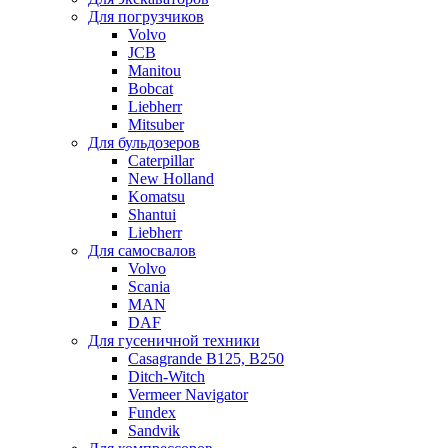
Для погрузчиков
Volvo
JCB
Manitou
Bobcat
Liebherr
Mitsuber
Для бульдозеров
Caterpillar
New Holland
Komatsu
Shantui
Liebherr
Для самосвалов
Volvo
Scania
MAN
DAF
Для гусеничной техники
Casagrande B125, B250
Ditch-Witch
Vermeer Navigator
Fundex
Sandvik