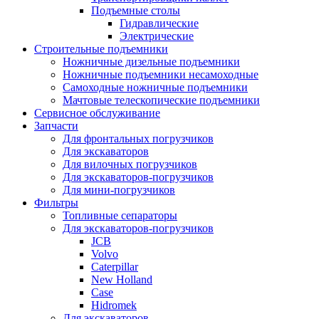
Подъемные столы
Гидравлические
Электрические
Строительные подъемники
Ножничные дизельные подъемники
Ножничные подъемники несамоходные
Самоходные ножничные подъемники
Мачтовые телескопические подъемники
Сервисное обслуживание
Запчасти
Для фронтальных погрузчиков
Для экскаваторов
Для вилочных погрузчиков
Для экскаваторов-погрузчиков
Для мини-погрузчиков
Фильтры
Топливные сепараторы
Для экскаваторов-погрузчиков
JCB
Volvo
Caterpillar
New Holland
Case
Hidromek
Для экскаваторов