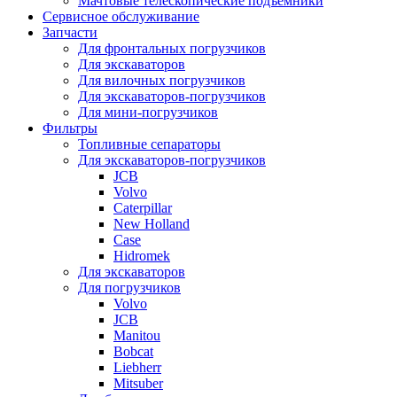
Мачтовые телескопические подъемники
Сервисное обслуживание
Запчасти
Для фронтальных погрузчиков
Для экскаваторов
Для вилочных погрузчиков
Для экскаваторов-погрузчиков
Для мини-погрузчиков
Фильтры
Топливные сепараторы
Для экскаваторов-погрузчиков
JCB
Volvo
Caterpillar
New Holland
Case
Hidromek
Для экскаваторов
Для погрузчиков
Volvo
JCB
Manitou
Bobcat
Liebherr
Mitsuber