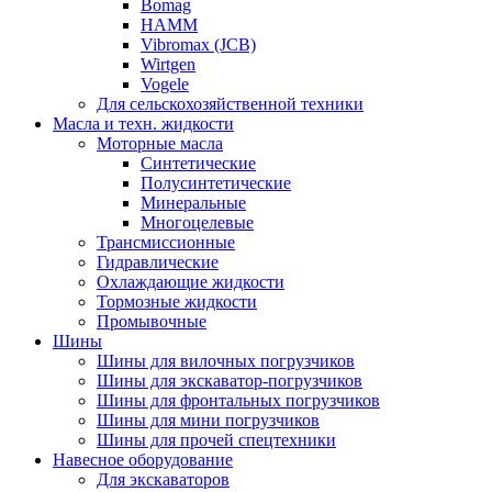
Bomag
HAMM
Vibromax (JCB)
Wirtgen
Vogele
Для сельскохозяйственной техники
Масла и техн. жидкости
Моторные масла
Синтетические
Полусинтетические
Минеральные
Многоцелевые
Трансмиссионные
Гидравлические
Охлаждающие жидкости
Тормозные жидкости
Промывочные
Шины
Шины для вилочных погрузчиков
Шины для экскаватор-погрузчиков
Шины для фронтальных погрузчиков
Шины для мини погрузчиков
Шины для прочей спецтехники
Навесное оборудование
Для экскаваторов