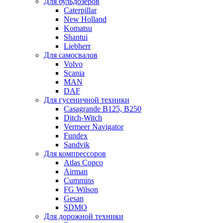
Для бульдозеров
Caterpillar
New Holland
Komatsu
Shantui
Liebherr
Для самосвалов
Volvo
Scania
MAN
DAF
Для гусеничной техники
Casagrande B125, B250
Ditch-Witch
Vermeer Navigator
Fundex
Sandvik
Для компрессоров
Atlas Copco
Airman
Cummins
FG Wilson
Gesan
SDMO
Для дорожной техники