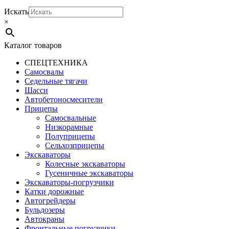
Искать
×
Каталог товаров
СПЕЦТЕХНИКА
Самосвалы
Седельные тягачи
Шасси
Автобетоно­смесители
Прицепы
Самосвальные
Низкорамные
Полуприцепы
Сельхозприцепы
Экскаваторы
Колесные экскаваторы
Гусеничные экскаваторы
Экскаваторы-погрузчики
Катки дорожные
Автогрейдеры
Бульдозеры
Автокраны
Фронтальные погрузчики