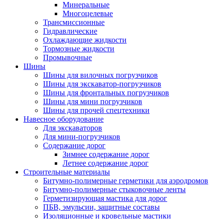
Минеральные
Многоцелевые
Трансмиссионные
Гидравлические
Охлаждающие жидкости
Тормозные жидкости
Промывочные
Шины
Шины для вилочных погрузчиков
Шины для экскаватор-погрузчиков
Шины для фронтальных погрузчиков
Шины для мини погрузчиков
Шины для прочей спецтехники
Навесное оборудование
Для экскаваторов
Для мини-погрузчиков
Содержание дорог
Зимнее содержание дорог
Летнее содержание дорог
Строительные материалы
Битумно-полимерные герметики для аэродромов
Битумно-полимерные стыковочные ленты
Герметизирующая мастика для дорог
ПБВ, эмульсии, защитные составы
Изоляционные и кровельные мастики