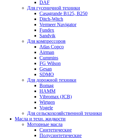
DAF
Для гусеничной техники
Casagrande B125, B250
Ditch-Witch
Vermeer Navigator
Fundex
Sandvik
Для компрессоров
Atlas Copco
Airman
Cummins
FG Wilson
Gesan
SDMO
Для дорожной техники
Bomag
HAMM
Vibromax (JCB)
Wirtgen
Vogele
Для сельскохозяйственной техники
Масла и техн. жидкости
Моторные масла
Синтетические
Полусинтетические