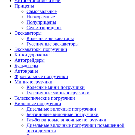
Автобетоно­смесители
Прицепы
Самосвальные
Низкорамные
Полуприцепы
Сельхозприцепы
Экскаваторы
Колесные экскаваторы
Гусеничные экскаваторы
Экскаваторы-погрузчики
Катки дорожные
Автогрейдеры
Бульдозеры
Автокраны
Фронтальные погрузчики
Мини-погрузчики
Колесные мини-погрузчики
Гусеничные мини-погрузчики
Телескопические погрузчики
Вилочные погрузчики
Дизельные вилочные погрузчики
Бензиновые вилочные погрузчики
Газ-бензиновые вилочные погрузчики
Дизельные вилочные погрузчики повышенной
проходимости