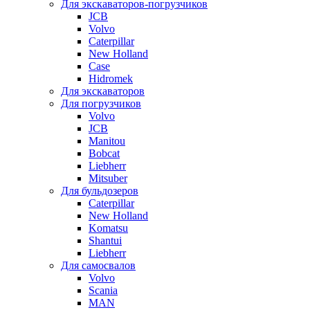
Для экскаваторов-погрузчиков
JCB
Volvo
Caterpillar
New Holland
Case
Hidromek
Для экскаваторов
Для погрузчиков
Volvo
JCB
Manitou
Bobcat
Liebherr
Mitsuber
Для бульдозеров
Caterpillar
New Holland
Komatsu
Shantui
Liebherr
Для самосвалов
Volvo
Scania
MAN