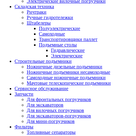
Электрические вилочные погрузчики
Складская техника
Ричтраки
Ручные гидротележки
Штабелеры
Полуэлектрические
Самоходные
Транспортировщики паллет
Подъемные столы
Гидравлические
Электрические
Строительные подъемники
Ножничные дизельные подъемники
Ножничные подъемники несамоходные
Самоходные ножничные подъемники
Мачтовые телескопические подъемники
Сервисное обслуживание
Запчасти
Для фронтальных погрузчиков
Для экскаваторов
Для вилочных погрузчиков
Для экскаваторов-погрузчиков
Для мини-погрузчиков
Фильтры
Топливные сепараторы