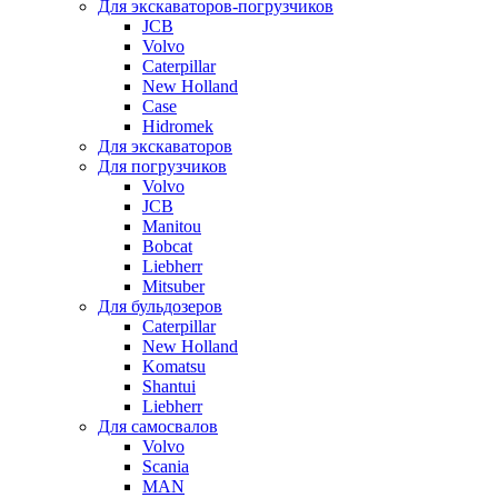
Для экскаваторов-погрузчиков
JCB
Volvo
Caterpillar
New Holland
Case
Hidromek
Для экскаваторов
Для погрузчиков
Volvo
JCB
Manitou
Bobcat
Liebherr
Mitsuber
Для бульдозеров
Caterpillar
New Holland
Komatsu
Shantui
Liebherr
Для самосвалов
Volvo
Scania
MAN