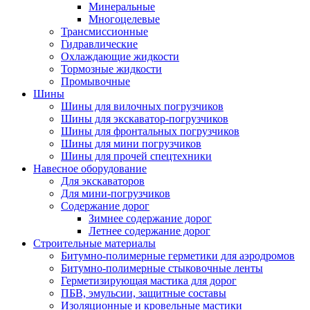
Минеральные
Многоцелевые
Трансмиссионные
Гидравлические
Охлаждающие жидкости
Тормозные жидкости
Промывочные
Шины
Шины для вилочных погрузчиков
Шины для экскаватор-погрузчиков
Шины для фронтальных погрузчиков
Шины для мини погрузчиков
Шины для прочей спецтехники
Навесное оборудование
Для экскаваторов
Для мини-погрузчиков
Содержание дорог
Зимнее содержание дорог
Летнее содержание дорог
Строительные материалы
Битумно-полимерные герметики для аэродромов
Битумно-полимерные стыковочные ленты
Герметизирующая мастика для дорог
ПБВ, эмульсии, защитные составы
Изоляционные и кровельные мастики