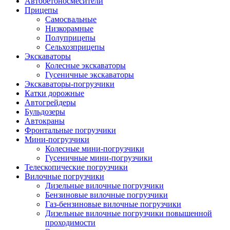
Автобетоно­смесители
Прицепы
Самосвальные
Низкорамные
Полуприцепы
Сельхозприцепы
Экскаваторы
Колесные экскаваторы
Гусеничные экскаваторы
Экскаваторы-погрузчики
Катки дорожные
Автогрейдеры
Бульдозеры
Автокраны
Фронтальные погрузчики
Мини-погрузчики
Колесные мини-погрузчики
Гусеничные мини-погрузчики
Телескопические погрузчики
Вилочные погрузчики
Дизельные вилочные погрузчики
Бензиновые вилочные погрузчики
Газ-бензиновые вилочные погрузчики
Дизельные вилочные погрузчики повышенной
проходимости