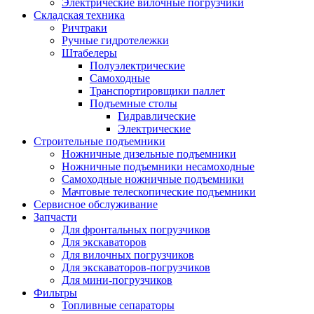
Электрические вилочные погрузчики
Складская техника
Ричтраки
Ручные гидротележки
Штабелеры
Полуэлектрические
Самоходные
Транспортировщики паллет
Подъемные столы
Гидравлические
Электрические
Строительные подъемники
Ножничные дизельные подъемники
Ножничные подъемники несамоходные
Самоходные ножничные подъемники
Мачтовые телескопические подъемники
Сервисное обслуживание
Запчасти
Для фронтальных погрузчиков
Для экскаваторов
Для вилочных погрузчиков
Для экскаваторов-погрузчиков
Для мини-погрузчиков
Фильтры
Топливные сепараторы