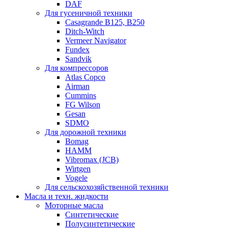
DAF
Для гусеничной техники
Casagrande B125, B250
Ditch-Witch
Vermeer Navigator
Fundex
Sandvik
Для компрессоров
Atlas Copco
Airman
Cummins
FG Wilson
Gesan
SDMO
Для дорожной техники
Bomag
HAMM
Vibromax (JCB)
Wirtgen
Vogele
Для сельскохозяйственной техники
Масла и техн. жидкости
Моторные масла
Синтетические
Полусинтетические