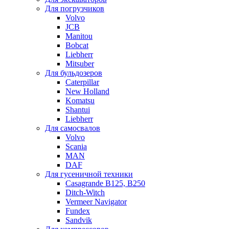
Для погрузчиков
Volvo
JCB
Manitou
Bobcat
Liebherr
Mitsuber
Для бульдозеров
Caterpillar
New Holland
Komatsu
Shantui
Liebherr
Для самосвалов
Volvo
Scania
MAN
DAF
Для гусеничной техники
Casagrande B125, B250
Ditch-Witch
Vermeer Navigator
Fundex
Sandvik