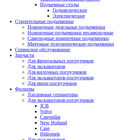
Подъемные столы
Гидравлические
Электрические
Строительные подъемники
Ножничные дизельные подъемники
Ножничные подъемники несамоходные
Самоходные ножничные подъемники
Мачтовые телескопические подъемники
Сервисное обслуживание
Запчасти
Для фронтальных погрузчиков
Для экскаваторов
Для вилочных погрузчиков
Для экскаваторов-погрузчиков
Для мини-погрузчиков
Фильтры
Топливные сепараторы
Для экскаваторов-погрузчиков
JCB
Volvo
Caterpillar
New Holland
Case
Hidromek
Для экскаваторов