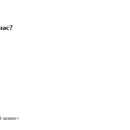
нас?
й лизинг»