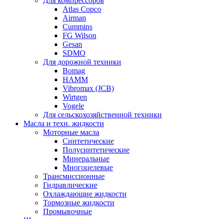
Для компрессоров
Atlas Copco
Airman
Cummins
FG Wilson
Gesan
SDMO
Для дорожной техники
Bomag
HAMM
Vibromax (JCB)
Wirtgen
Vogele
Для сельскохозяйственной техники
Масла и техн. жидкости
Моторные масла
Синтетические
Полусинтетические
Минеральные
Многоцелевые
Трансмиссионные
Гидравлические
Охлаждающие жидкости
Тормозные жидкости
Промывочные