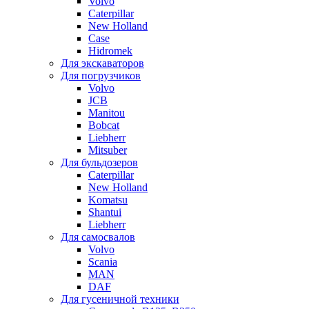
Volvo
Caterpillar
New Holland
Case
Hidromek
Для экскаваторов
Для погрузчиков
Volvo
JCB
Manitou
Bobcat
Liebherr
Mitsuber
Для бульдозеров
Caterpillar
New Holland
Komatsu
Shantui
Liebherr
Для самосвалов
Volvo
Scania
MAN
DAF
Для гусеничной техники