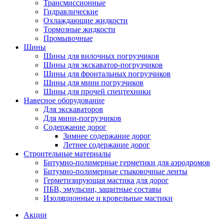
Трансмиссионные
Гидравлические
Охлаждающие жидкости
Тормозные жидкости
Промывочные
Шины
Шины для вилочных погрузчиков
Шины для экскаватор-погрузчиков
Шины для фронтальных погрузчиков
Шины для мини погрузчиков
Шины для прочей спецтехники
Навесное оборудование
Для экскаваторов
Для мини-погрузчиков
Содержание дорог
Зимнее содержание дорог
Летнее содержание дорог
Строительные материалы
Битумно-полимерные герметики для аэродромов
Битумно-полимерные стыковочные ленты
Герметизирующая мастика для дорог
ПБВ, эмульсии, защитные составы
Изоляционные и кровельные мастики
Акции