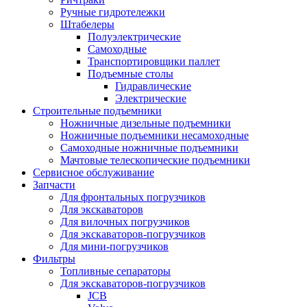
Ручные гидротележки
Штабелеры
Полуэлектрические
Самоходные
Транспортировщики паллет
Подъемные столы
Гидравлические
Электрические
Строительные подъемники
Ножничные дизельные подъемники
Ножничные подъемники несамоходные
Самоходные ножничные подъемники
Мачтовые телескопические подъемники
Сервисное обслуживание
Запчасти
Для фронтальных погрузчиков
Для экскаваторов
Для вилочных погрузчиков
Для экскаваторов-погрузчиков
Для мини-погрузчиков
Фильтры
Топливные сепараторы
Для экскаваторов-погрузчиков
JCB