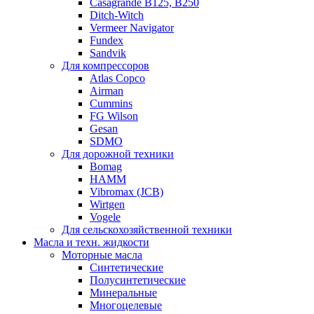
Casagrande B125, B250
Ditch-Witch
Vermeer Navigator
Fundex
Sandvik
Для компрессоров
Atlas Copco
Airman
Cummins
FG Wilson
Gesan
SDMO
Для дорожной техники
Bomag
HAMM
Vibromax (JCB)
Wirtgen
Vogele
Для сельскохозяйственной техники
Масла и техн. жидкости
Моторные масла
Синтетические
Полусинтетические
Минеральные
Многоцелевые