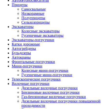
Автобетоно­смесители
Прицепы
Самосвальные
Низкорамные
Полуприцепы
Сельхозприцепы
Экскаваторы
Колесные экскаваторы
Гусеничные экскаваторы
Экскаваторы-погрузчики
Катки дорожные
Автогрейдеры
Бульдозеры
Автокраны
Фронтальные погрузчики
Мини-погрузчики
Колесные мини-погрузчики
Гусеничные мини-погрузчики
Телескопические погрузчики
Вилочные погрузчики
Дизельные вилочные погрузчики
Бензиновые вилочные погрузчики
Газ-бензиновые вилочные погрузчики
Дизельные вилочные погрузчики повышенной
проходимости