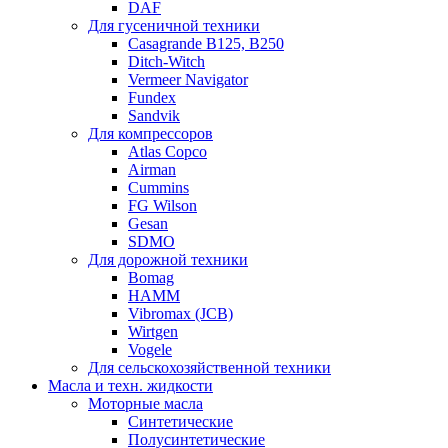
DAF
Для гусеничной техники
Casagrande B125, B250
Ditch-Witch
Vermeer Navigator
Fundex
Sandvik
Для компрессоров
Atlas Copco
Airman
Cummins
FG Wilson
Gesan
SDMO
Для дорожной техники
Bomag
HAMM
Vibromax (JCB)
Wirtgen
Vogele
Для сельскохозяйственной техники
Масла и техн. жидкости
Моторные масла
Синтетические
Полусинтетические