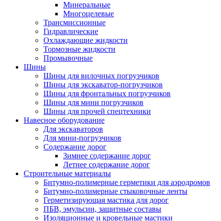
Минеральные
Многоцелевые
Трансмиссионные
Гидравлические
Охлаждающие жидкости
Тормозные жидкости
Промывочные
Шины
Шины для вилочных погрузчиков
Шины для экскаватор-погрузчиков
Шины для фронтальных погрузчиков
Шины для мини погрузчиков
Шины для прочей спецтехники
Навесное оборудование
Для экскаваторов
Для мини-погрузчиков
Содержание дорог
Зимнее содержание дорог
Летнее содержание дорог
Строительные материалы
Битумно-полимерные герметики для аэродромов
Битумно-полимерные стыковочные ленты
Герметизирующая мастика для дорог
ПБВ, эмульсии, защитные составы
Изоляционные и кровельные мастики