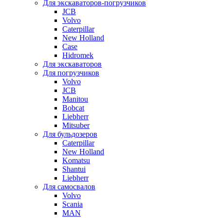
Для экскаваторов-погрузчиков
JCB
Volvo
Caterpillar
New Holland
Case
Hidromek
Для экскаваторов
Для погрузчиков
Volvo
JCB
Manitou
Bobcat
Liebherr
Mitsuber
Для бульдозеров
Caterpillar
New Holland
Komatsu
Shantui
Liebherr
Для самосвалов
Volvo
Scania
MAN