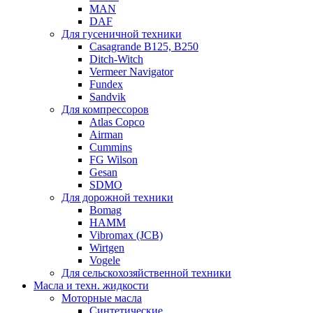
MAN
DAF
Для гусеничной техники
Casagrande B125, B250
Ditch-Witch
Vermeer Navigator
Fundex
Sandvik
Для компрессоров
Atlas Copco
Airman
Cummins
FG Wilson
Gesan
SDMO
Для дорожной техники
Bomag
HAMM
Vibromax (JCB)
Wirtgen
Vogele
Для сельскохозяйственной техники
Масла и техн. жидкости
Моторные масла
Синтетические