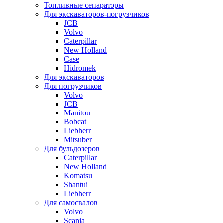
Топливные сепараторы
Для экскаваторов-погрузчиков
JCB
Volvo
Caterpillar
New Holland
Case
Hidromek
Для экскаваторов
Для погрузчиков
Volvo
JCB
Manitou
Bobcat
Liebherr
Mitsuber
Для бульдозеров
Caterpillar
New Holland
Komatsu
Shantui
Liebherr
Для самосвалов
Volvo
Scania