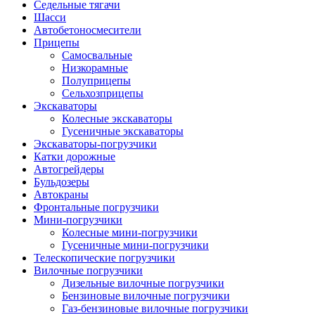
Седельные тягачи
Шасси
Автобетоно­смесители
Прицепы
Самосвальные
Низкорамные
Полуприцепы
Сельхозприцепы
Экскаваторы
Колесные экскаваторы
Гусеничные экскаваторы
Экскаваторы-погрузчики
Катки дорожные
Автогрейдеры
Бульдозеры
Автокраны
Фронтальные погрузчики
Мини-погрузчики
Колесные мини-погрузчики
Гусеничные мини-погрузчики
Телескопические погрузчики
Вилочные погрузчики
Дизельные вилочные погрузчики
Бензиновые вилочные погрузчики
Газ-бензиновые вилочные погрузчики