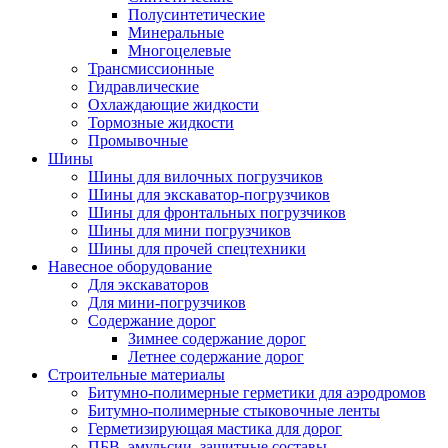
Полусинтетические
Минеральные
Многоцелевые
Трансмиссионные
Гидравлические
Охлаждающие жидкости
Тормозные жидкости
Промывочные
Шины
Шины для вилочных погрузчиков
Шины для экскаватор-погрузчиков
Шины для фронтальных погрузчиков
Шины для мини погрузчиков
Шины для прочей спецтехники
Навесное оборудование
Для экскаваторов
Для мини-погрузчиков
Содержание дорог
Зимнее содержание дорог
Летнее содержание дорог
Строительные материалы
Битумно-полимерные герметики для аэродромов
Битумно-полимерные стыковочные ленты
Герметизирующая мастика для дорог
ПБВ, эмульсии, защитные составы