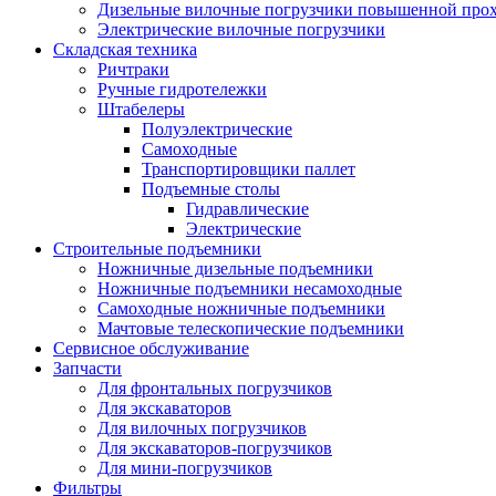
Дизельные вилочные погрузчики повышенной про
Электрические вилочные погрузчики
Складская техника
Ричтраки
Ручные гидротележки
Штабелеры
Полуэлектрические
Самоходные
Транспортировщики паллет
Подъемные столы
Гидравлические
Электрические
Строительные подъемники
Ножничные дизельные подъемники
Ножничные подъемники несамоходные
Самоходные ножничные подъемники
Мачтовые телескопические подъемники
Сервисное обслуживание
Запчасти
Для фронтальных погрузчиков
Для экскаваторов
Для вилочных погрузчиков
Для экскаваторов-погрузчиков
Для мини-погрузчиков
Фильтры