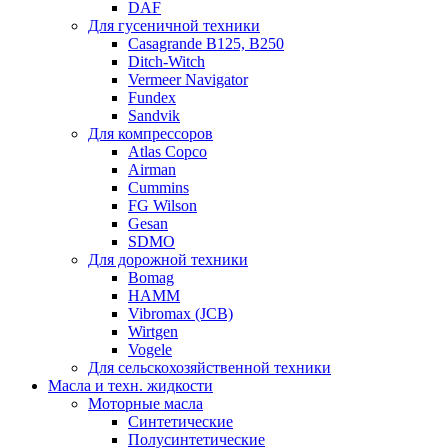
DAF
Для гусеничной техники
Casagrande B125, B250
Ditch-Witch
Vermeer Navigator
Fundex
Sandvik
Для компрессоров
Atlas Copco
Airman
Cummins
FG Wilson
Gesan
SDMO
Для дорожной техники
Bomag
HAMM
Vibromax (JCB)
Wirtgen
Vogele
Для сельскохозяйственной техники
Масла и техн. жидкости
Моторные масла
Синтетические
Полусинтетические