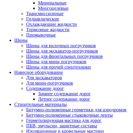
Минеральные
Многоцелевые
Трансмиссионные
Гидравлические
Охлаждающие жидкости
Тормозные жидкости
Промывочные
Шины
Шины для вилочных погрузчиков
Шины для экскаватор-погрузчиков
Шины для фронтальных погрузчиков
Шины для мини погрузчиков
Шины для прочей спецтехники
Навесное оборудование
Для экскаваторов
Для мини-погрузчиков
Содержание дорог
Зимнее содержание дорог
Летнее содержание дорог
Строительные материалы
Битумно-полимерные герметики для аэродромов
Битумно-полимерные стыковочные ленты
Герметизирующая мастика для дорог
ПБВ, эмульсии, защитные составы
Изоляционные и кровельные мастики