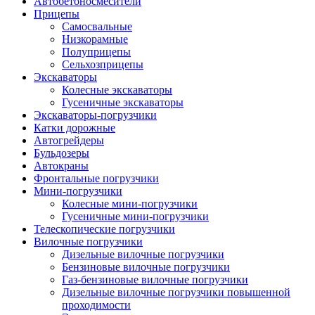
Автобетоно­смесители
Прицепы
Самосвальные
Низкорамные
Полуприцепы
Сельхозприцепы
Экскаваторы
Колесные экскаваторы
Гусеничные экскаваторы
Экскаваторы-погрузчики
Катки дорожные
Автогрейдеры
Бульдозеры
Автокраны
Фронтальные погрузчики
Мини-погрузчики
Колесные мини-погрузчики
Гусеничные мини-погрузчики
Телескопические погрузчики
Вилочные погрузчики
Дизельные вилочные погрузчики
Бензиновые вилочные погрузчики
Газ-бензиновые вилочные погрузчики
Дизельные вилочные погрузчики повышенной
проходимости