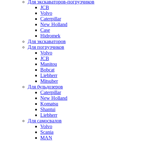
Для экскаваторов-погрузчиков
JCB
Volvo
Caterpillar
New Holland
Case
Hidromek
Для экскаваторов
Для погрузчиков
Volvo
JCB
Manitou
Bobcat
Liebherr
Mitsuber
Для бульдозеров
Caterpillar
New Holland
Komatsu
Shantui
Liebherr
Для самосвалов
Volvo
Scania
MAN