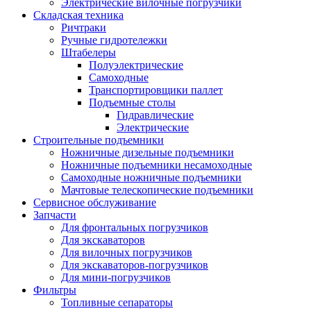
Электрические вилочные погрузчики
Складская техника
Ричтраки
Ручные гидротележки
Штабелеры
Полуэлектрические
Самоходные
Транспортировщики паллет
Подъемные столы
Гидравлические
Электрические
Строительные подъемники
Ножничные дизельные подъемники
Ножничные подъемники несамоходные
Самоходные ножничные подъемники
Мачтовые телескопические подъемники
Сервисное обслуживание
Запчасти
Для фронтальных погрузчиков
Для экскаваторов
Для вилочных погрузчиков
Для экскаваторов-погрузчиков
Для мини-погрузчиков
Фильтры
Топливные сепараторы