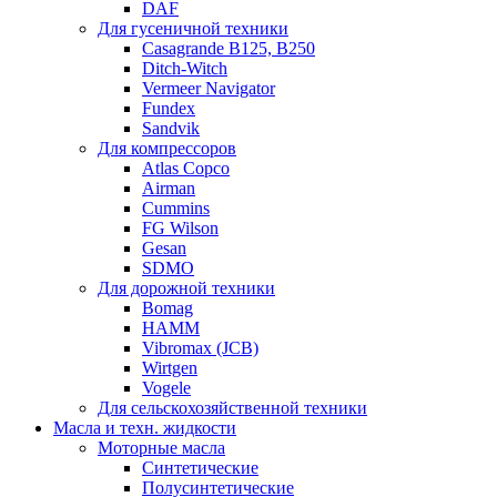
DAF
Для гусеничной техники
Casagrande B125, B250
Ditch-Witch
Vermeer Navigator
Fundex
Sandvik
Для компрессоров
Atlas Copco
Airman
Cummins
FG Wilson
Gesan
SDMO
Для дорожной техники
Bomag
HAMM
Vibromax (JCB)
Wirtgen
Vogele
Для сельскохозяйственной техники
Масла и техн. жидкости
Моторные масла
Синтетические
Полусинтетические