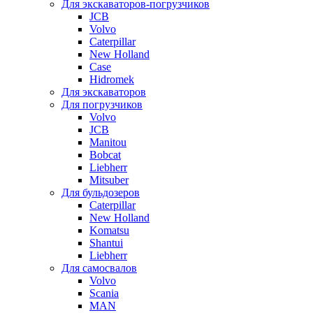
Для экскаваторов-погрузчиков
JCB
Volvo
Caterpillar
New Holland
Case
Hidromek
Для экскаваторов
Для погрузчиков
Volvo
JCB
Manitou
Bobcat
Liebherr
Mitsuber
Для бульдозеров
Caterpillar
New Holland
Komatsu
Shantui
Liebherr
Для самосвалов
Volvo
Scania
MAN