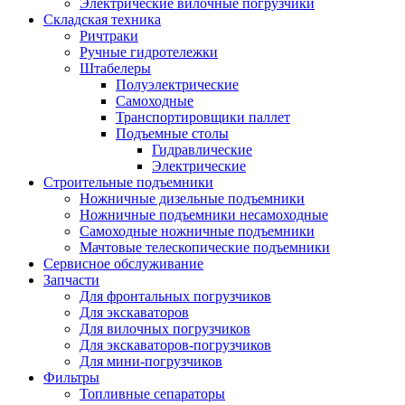
Электрические вилочные погрузчики
Складская техника
Ричтраки
Ручные гидротележки
Штабелеры
Полуэлектрические
Самоходные
Транспортировщики паллет
Подъемные столы
Гидравлические
Электрические
Строительные подъемники
Ножничные дизельные подъемники
Ножничные подъемники несамоходные
Самоходные ножничные подъемники
Мачтовые телескопические подъемники
Сервисное обслуживание
Запчасти
Для фронтальных погрузчиков
Для экскаваторов
Для вилочных погрузчиков
Для экскаваторов-погрузчиков
Для мини-погрузчиков
Фильтры
Топливные сепараторы