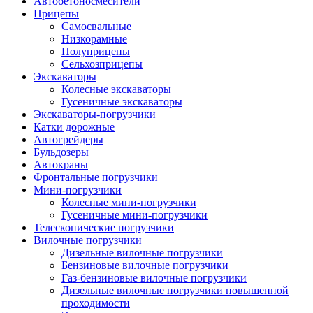
Автобетоно­смесители
Прицепы
Самосвальные
Низкорамные
Полуприцепы
Сельхозприцепы
Экскаваторы
Колесные экскаваторы
Гусеничные экскаваторы
Экскаваторы-погрузчики
Катки дорожные
Автогрейдеры
Бульдозеры
Автокраны
Фронтальные погрузчики
Мини-погрузчики
Колесные мини-погрузчики
Гусеничные мини-погрузчики
Телескопические погрузчики
Вилочные погрузчики
Дизельные вилочные погрузчики
Бензиновые вилочные погрузчики
Газ-бензиновые вилочные погрузчики
Дизельные вилочные погрузчики повышенной
проходимости