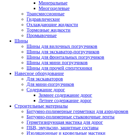
Минеральные
Многоцелевые
Трансмиссионные
Гидравлические
Охлаждающие жидкости
Тормозные жидкости
Промывочные
Шины
Шины для вилочных погрузчиков
Шины для экскаватор-погрузчиков
Шины для фронтальных погрузчиков
Шины для мини погрузчиков
Шины для прочей спецтехники
Навесное оборудование
Для экскаваторов
Для мини-погрузчиков
Содержание дорог
Зимнее содержание дорог
Летнее содержание дорог
Строительные материалы
Битумно-полимерные герметики для аэродромов
Битумно-полимерные стыковочные ленты
Герметизирующая мастика для дорог
ПБВ, эмульсии, защитные составы
Изоляционные и кровельные мастики