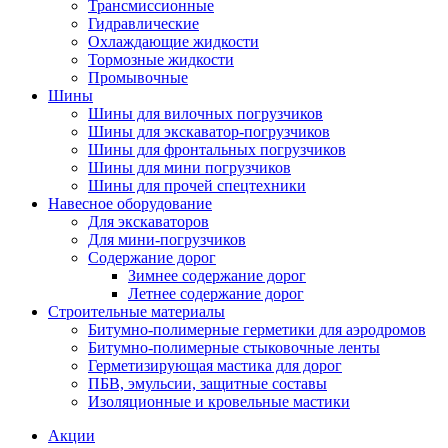
Трансмиссионные
Гидравлические
Охлаждающие жидкости
Тормозные жидкости
Промывочные
Шины
Шины для вилочных погрузчиков
Шины для экскаватор-погрузчиков
Шины для фронтальных погрузчиков
Шины для мини погрузчиков
Шины для прочей спецтехники
Навесное оборудование
Для экскаваторов
Для мини-погрузчиков
Содержание дорог
Зимнее содержание дорог
Летнее содержание дорог
Строительные материалы
Битумно-полимерные герметики для аэродромов
Битумно-полимерные стыковочные ленты
Герметизирующая мастика для дорог
ПБВ, эмульсии, защитные составы
Изоляционные и кровельные мастики
Акции