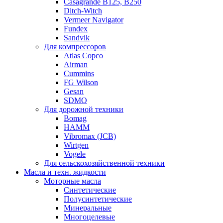
Casagrande B125, B250
Ditch-Witch
Vermeer Navigator
Fundex
Sandvik
Для компрессоров
Atlas Copco
Airman
Cummins
FG Wilson
Gesan
SDMO
Для дорожной техники
Bomag
HAMM
Vibromax (JCB)
Wirtgen
Vogele
Для сельскохозяйственной техники
Масла и техн. жидкости
Моторные масла
Синтетические
Полусинтетические
Минеральные
Многоцелевые