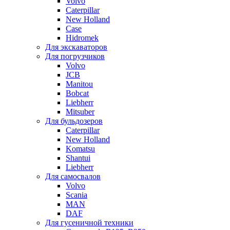
Volvo
Caterpillar
New Holland
Case
Hidromek
Для экскаваторов
Для погрузчиков
Volvo
JCB
Manitou
Bobcat
Liebherr
Mitsuber
Для бульдозеров
Caterpillar
New Holland
Komatsu
Shantui
Liebherr
Для самосвалов
Volvo
Scania
MAN
DAF
Для гусеничной техники