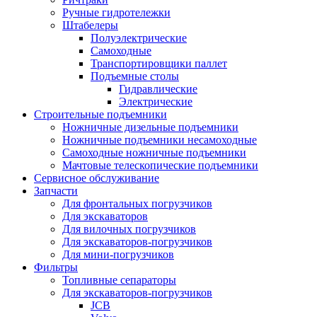
Ручные гидротележки
Штабелеры
Полуэлектрические
Самоходные
Транспортировщики паллет
Подъемные столы
Гидравлические
Электрические
Строительные подъемники
Ножничные дизельные подъемники
Ножничные подъемники несамоходные
Самоходные ножничные подъемники
Мачтовые телескопические подъемники
Сервисное обслуживание
Запчасти
Для фронтальных погрузчиков
Для экскаваторов
Для вилочных погрузчиков
Для экскаваторов-погрузчиков
Для мини-погрузчиков
Фильтры
Топливные сепараторы
Для экскаваторов-погрузчиков
JCB