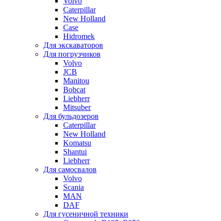
Volvo
Caterpillar
New Holland
Case
Hidromek
Для экскаваторов
Для погрузчиков
Volvo
JCB
Manitou
Bobcat
Liebherr
Mitsuber
Для бульдозеров
Caterpillar
New Holland
Komatsu
Shantui
Liebherr
Для самосвалов
Volvo
Scania
MAN
DAF
Для гусеничной техники