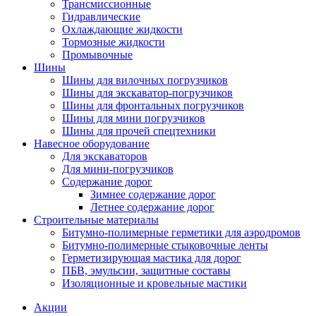
Трансмиссионные
Гидравлические
Охлаждающие жидкости
Тормозные жидкости
Промывочные
Шины
Шины для вилочных погрузчиков
Шины для экскаватор-погрузчиков
Шины для фронтальных погрузчиков
Шины для мини погрузчиков
Шины для прочей спецтехники
Навесное оборудование
Для экскаваторов
Для мини-погрузчиков
Содержание дорог
Зимнее содержание дорог
Летнее содержание дорог
Строительные материалы
Битумно-полимерные герметики для аэродромов
Битумно-полимерные стыковочные ленты
Герметизирующая мастика для дорог
ПБВ, эмульсии, защитные составы
Изоляционные и кровельные мастики
Акции