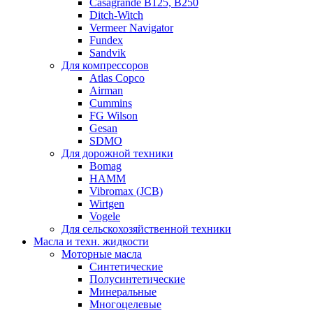
Casagrande B125, B250
Ditch-Witch
Vermeer Navigator
Fundex
Sandvik
Для компрессоров
Atlas Copco
Airman
Cummins
FG Wilson
Gesan
SDMO
Для дорожной техники
Bomag
HAMM
Vibromax (JCB)
Wirtgen
Vogele
Для сельскохозяйственной техники
Масла и техн. жидкости
Моторные масла
Синтетические
Полусинтетические
Минеральные
Многоцелевые