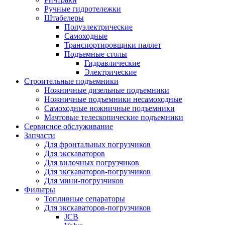
Ручные гидротележки
Штабелеры
Полуэлектрические
Самоходные
Транспортировщики паллет
Подъемные столы
Гидравлические
Электрические
Строительные подъемники
Ножничные дизельные подъемники
Ножничные подъемники несамоходные
Самоходные ножничные подъемники
Мачтовые телескопические подъемники
Сервисное обслуживание
Запчасти
Для фронтальных погрузчиков
Для экскаваторов
Для вилочных погрузчиков
Для экскаваторов-погрузчиков
Для мини-погрузчиков
Фильтры
Топливные сепараторы
Для экскаваторов-погрузчиков
JCB