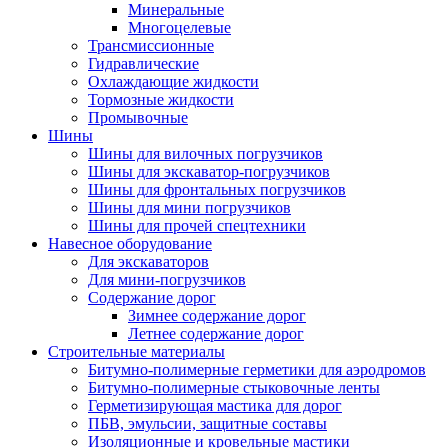
Минеральные
Многоцелевые
Трансмиссионные
Гидравлические
Охлаждающие жидкости
Тормозные жидкости
Промывочные
Шины
Шины для вилочных погрузчиков
Шины для экскаватор-погрузчиков
Шины для фронтальных погрузчиков
Шины для мини погрузчиков
Шины для прочей спецтехники
Навесное оборудование
Для экскаваторов
Для мини-погрузчиков
Содержание дорог
Зимнее содержание дорог
Летнее содержание дорог
Строительные материалы
Битумно-полимерные герметики для аэродромов
Битумно-полимерные стыковочные ленты
Герметизирующая мастика для дорог
ПБВ, эмульсии, защитные составы
Изоляционные и кровельные мастики