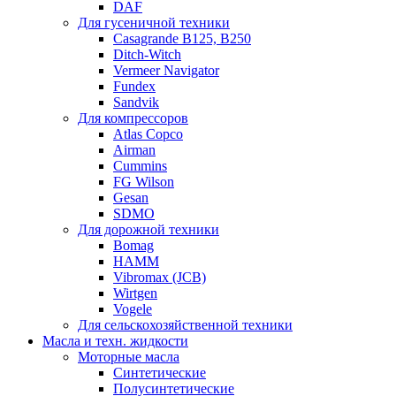
DAF
Для гусеничной техники
Casagrande B125, B250
Ditch-Witch
Vermeer Navigator
Fundex
Sandvik
Для компрессоров
Atlas Copco
Airman
Cummins
FG Wilson
Gesan
SDMO
Для дорожной техники
Bomag
HAMM
Vibromax (JCB)
Wirtgen
Vogele
Для сельскохозяйственной техники
Масла и техн. жидкости
Моторные масла
Синтетические
Полусинтетические