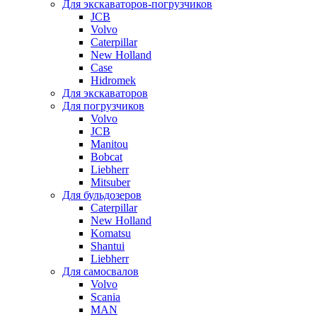
Для экскаваторов-погрузчиков
JCB
Volvo
Caterpillar
New Holland
Case
Hidromek
Для экскаваторов
Для погрузчиков
Volvo
JCB
Manitou
Bobcat
Liebherr
Mitsuber
Для бульдозеров
Caterpillar
New Holland
Komatsu
Shantui
Liebherr
Для самосвалов
Volvo
Scania
MAN