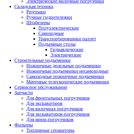
Электрические вилочные погрузчики
Складская техника
Ричтраки
Ручные гидротележки
Штабелеры
Полуэлектрические
Самоходные
Транспортировщики паллет
Подъемные столы
Гидравлические
Электрические
Строительные подъемники
Ножничные дизельные подъемники
Ножничные подъемники несамоходные
Самоходные ножничные подъемники
Мачтовые телескопические подъемники
Сервисное обслуживание
Запчасти
Для фронтальных погрузчиков
Для экскаваторов
Для вилочных погрузчиков
Для экскаваторов-погрузчиков
Для мини-погрузчиков
Фильтры
Топливные сепараторы