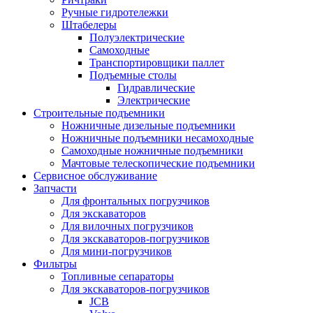
Ручные гидротележки
Штабелеры
Полуэлектрические
Самоходные
Транспортировщики паллет
Подъемные столы
Гидравлические
Электрические
Строительные подъемники
Ножничные дизельные подъемники
Ножничные подъемники несамоходные
Самоходные ножничные подъемники
Мачтовые телескопические подъемники
Сервисное обслуживание
Запчасти
Для фронтальных погрузчиков
Для экскаваторов
Для вилочных погрузчиков
Для экскаваторов-погрузчиков
Для мини-погрузчиков
Фильтры
Топливные сепараторы
Для экскаваторов-погрузчиков
JCB