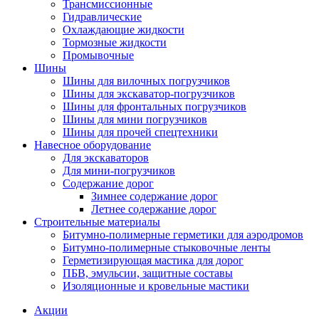
Трансмиссионные
Гидравлические
Охлаждающие жидкости
Тормозные жидкости
Промывочные
Шины
Шины для вилочных погрузчиков
Шины для экскаватор-погрузчиков
Шины для фронтальных погрузчиков
Шины для мини погрузчиков
Шины для прочей спецтехники
Навесное оборудование
Для экскаваторов
Для мини-погрузчиков
Содержание дорог
Зимнее содержание дорог
Летнее содержание дорог
Строительные материалы
Битумно-полимерные герметики для аэродромов
Битумно-полимерные стыковочные ленты
Герметизирующая мастика для дорог
ПБВ, эмульсии, защитные составы
Изоляционные и кровельные мастики
Акции