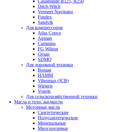
Casagrande B125, B250
Ditch-Witch
Vermeer Navigator
Fundex
Sandvik
Для компрессоров
Atlas Copco
Airman
Cummins
FG Wilson
Gesan
SDMO
Для дорожной техники
Bomag
HAMM
Vibromax (JCB)
Wirtgen
Vogele
Для сельскохозяйственной техники
Масла и техн. жидкости
Моторные масла
Синтетические
Полусинтетические
Минеральные
Многоцелевые