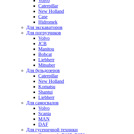
Volvo
Caterpillar
New Holland
Case
Hidromek
Для экскаваторов
Для погрузчиков
Volvo
JCB
Manitou
Bobcat
Liebherr
Mitsuber
Для бульдозеров
Caterpillar
New Holland
Komatsu
Shantui
Liebherr
Для самосвалов
Volvo
Scania
MAN
DAF
Для гусеничной техники