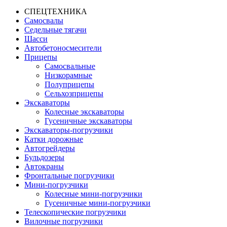
СПЕЦТЕХНИКА
Самосвалы
Седельные тягачи
Шасси
Автобетоно­смесители
Прицепы
Самосвальные
Низкорамные
Полуприцепы
Сельхозприцепы
Экскаваторы
Колесные экскаваторы
Гусеничные экскаваторы
Экскаваторы-погрузчики
Катки дорожные
Автогрейдеры
Бульдозеры
Автокраны
Фронтальные погрузчики
Мини-погрузчики
Колесные мини-погрузчики
Гусеничные мини-погрузчики
Телескопические погрузчики
Вилочные погрузчики