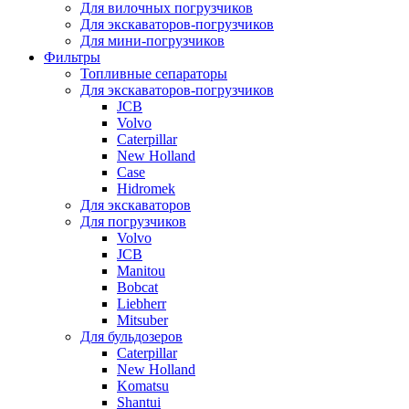
Для вилочных погрузчиков
Для экскаваторов-погрузчиков
Для мини-погрузчиков
Фильтры
Топливные сепараторы
Для экскаваторов-погрузчиков
JCB
Volvo
Caterpillar
New Holland
Case
Hidromek
Для экскаваторов
Для погрузчиков
Volvo
JCB
Manitou
Bobcat
Liebherr
Mitsuber
Для бульдозеров
Caterpillar
New Holland
Komatsu
Shantui