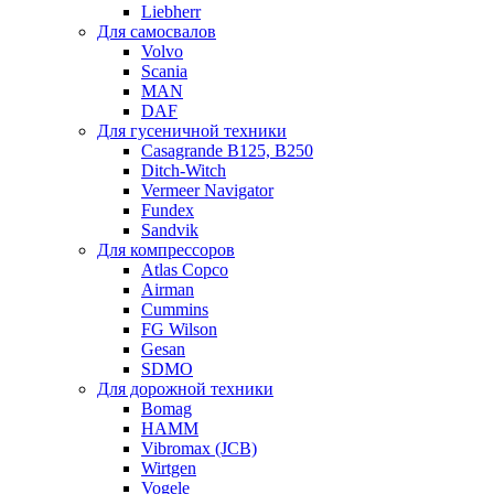
Liebherr
Для самосвалов
Volvo
Scania
MAN
DAF
Для гусеничной техники
Casagrande B125, B250
Ditch-Witch
Vermeer Navigator
Fundex
Sandvik
Для компрессоров
Atlas Copco
Airman
Cummins
FG Wilson
Gesan
SDMO
Для дорожной техники
Bomag
HAMM
Vibromax (JCB)
Wirtgen
Vogele