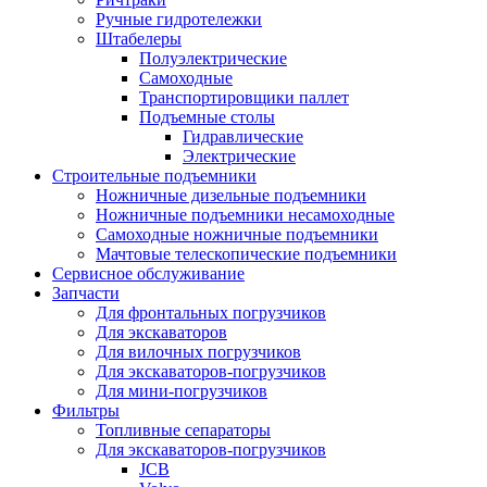
Ручные гидротележки
Штабелеры
Полуэлектрические
Самоходные
Транспортировщики паллет
Подъемные столы
Гидравлические
Электрические
Строительные подъемники
Ножничные дизельные подъемники
Ножничные подъемники несамоходные
Самоходные ножничные подъемники
Мачтовые телескопические подъемники
Сервисное обслуживание
Запчасти
Для фронтальных погрузчиков
Для экскаваторов
Для вилочных погрузчиков
Для экскаваторов-погрузчиков
Для мини-погрузчиков
Фильтры
Топливные сепараторы
Для экскаваторов-погрузчиков
JCB