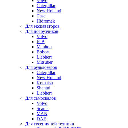
Volvo
Caterpillar
New Holland
Case
Hidromek
Для экскаваторов
Для погрузчиков
Volvo
JCB
Manitou
Bobcat
Liebherr
Mitsuber
Для бульдозеров
Caterpillar
New Holland
Komatsu
Shantui
Liebherr
Для самосвалов
Volvo
Scania
MAN
DAF
Для гусеничной техники