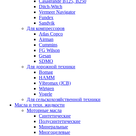
Casagrande B125, B250
Ditch-Witch
Vermeer Navigator
Fundex
Sandvik
Для компрессоров
Atlas Copco
Airman
Cummins
FG Wilson
Gesan
SDMO
Для дорожной техники
Bomag
HAMM
Vibromax (JCB)
Wirtgen
Vogele
Для сельскохозяйственной техники
Масла и техн. жидкости
Моторные масла
Синтетические
Полусинтетические
Минеральные
Многоцелевые