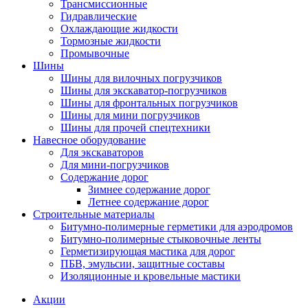
Трансмиссионные
Гидравлические
Охлаждающие жидкости
Тормозные жидкости
Промывочные
Шины
Шины для вилочных погрузчиков
Шины для экскаватор-погрузчиков
Шины для фронтальных погрузчиков
Шины для мини погрузчиков
Шины для прочей спецтехники
Навесное оборудование
Для экскаваторов
Для мини-погрузчиков
Содержание дорог
Зимнее содержание дорог
Летнее содержание дорог
Строительные материалы
Битумно-полимерные герметики для аэродромов
Битумно-полимерные стыковочные ленты
Герметизирующая мастика для дорог
ПБВ, эмульсии, защитные составы
Изоляционные и кровельные мастики
Акции