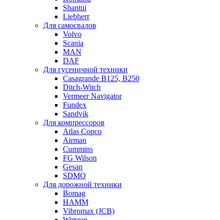
Shantui
Liebherr
Для самосвалов
Volvo
Scania
MAN
DAF
Для гусеничной техники
Casagrande B125, B250
Ditch-Witch
Vermeer Navigator
Fundex
Sandvik
Для компрессоров
Atlas Copco
Airman
Cummins
FG Wilson
Gesan
SDMO
Для дорожной техники
Bomag
HAMM
Vibromax (JCB)
Wirtgen