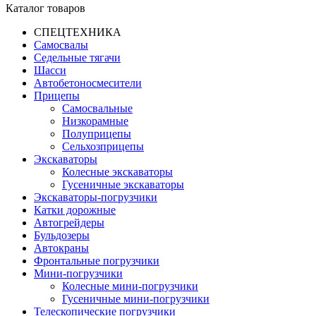
Каталог товаров
СПЕЦТЕХНИКА
Самосвалы
Седельные тягачи
Шасси
Автобетоно­смесители
Прицепы
Самосвальные
Низкорамные
Полуприцепы
Сельхозприцепы
Экскаваторы
Колесные экскаваторы
Гусеничные экскаваторы
Экскаваторы-погрузчики
Катки дорожные
Автогрейдеры
Бульдозеры
Автокраны
Фронтальные погрузчики
Мини-погрузчики
Колесные мини-погрузчики
Гусеничные мини-погрузчики
Телескопические погрузчики