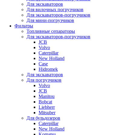
Для экскаваторов
Для вилочных погрузчиков
Для экскаваторов-погрузчиков
Для мини-погрузчиков
Фильтры
Топливные сепараторы
Для экскаваторов-погрузчиков
JCB
Volvo
Caterpillar
New Holland
Case
Hidromek
Для экскаваторов
Для погрузчиков
Volvo
JCB
Manitou
Bobcat
Liebherr
Mitsuber
Для бульдозеров
Caterpillar
New Holland
Komatsu