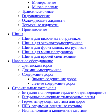
Минеральные
Многоцелевые
Трансмиссионные
Гидравлические
Охлаждающие жидкости
Тормозные жидкости
Промывочные
Шины
Шины для вилочных погрузчиков
Шины для экскаватор-погрузчиков
Шины для фронтальных погрузчиков
Шины для мини погрузчиков
Шины для прочей спецтехники
Навесное оборудование
Для экскаваторов
Для мини-погрузчиков
Содержание дорог
Зимнее содержание дорог
Летнее содержание дорог
Строительные материалы
Битумно-полимерные герметики для аэродромов
Битумно-полимерные стыковочные ленты
Герметизирующая мастика для дорог
ПБВ, эмульсии, защитные составы
Изоляционные и кровельные мастики