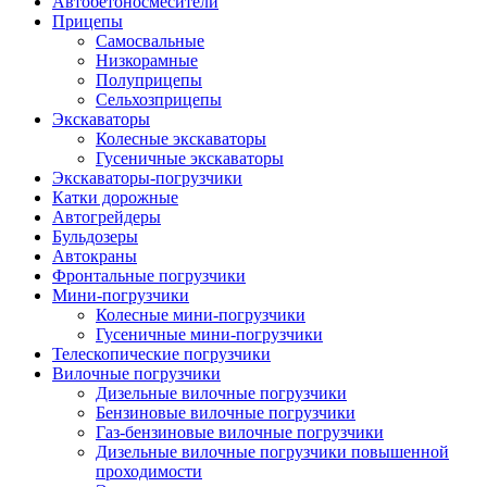
Автобетоно­смесители
Прицепы
Самосвальные
Низкорамные
Полуприцепы
Сельхозприцепы
Экскаваторы
Колесные экскаваторы
Гусеничные экскаваторы
Экскаваторы-погрузчики
Катки дорожные
Автогрейдеры
Бульдозеры
Автокраны
Фронтальные погрузчики
Мини-погрузчики
Колесные мини-погрузчики
Гусеничные мини-погрузчики
Телескопические погрузчики
Вилочные погрузчики
Дизельные вилочные погрузчики
Бензиновые вилочные погрузчики
Газ-бензиновые вилочные погрузчики
Дизельные вилочные погрузчики повышенной
проходимости