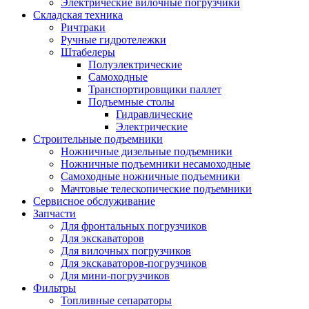
Электрические вилочные погрузчики
Складская техника
Ричтраки
Ручные гидротележки
Штабелеры
Полуэлектрические
Самоходные
Транспортировщики паллет
Подъемные столы
Гидравлические
Электрические
Строительные подъемники
Ножничные дизельные подъемники
Ножничные подъемники несамоходные
Самоходные ножничные подъемники
Мачтовые телескопические подъемники
Сервисное обслуживание
Запчасти
Для фронтальных погрузчиков
Для экскаваторов
Для вилочных погрузчиков
Для экскаваторов-погрузчиков
Для мини-погрузчиков
Фильтры
Топливные сепараторы