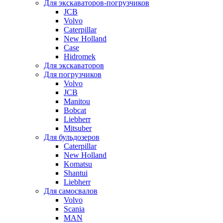
Для экскаваторов-погрузчиков
JCB
Volvo
Caterpillar
New Holland
Case
Hidromek
Для экскаваторов
Для погрузчиков
Volvo
JCB
Manitou
Bobcat
Liebherr
Mitsuber
Для бульдозеров
Caterpillar
New Holland
Komatsu
Shantui
Liebherr
Для самосвалов
Volvo
Scania
MAN