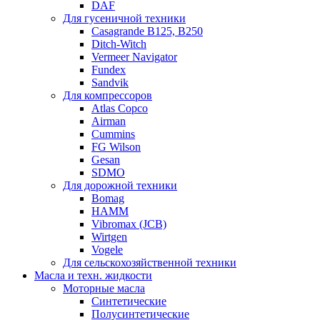
DAF
Для гусеничной техники
Casagrande B125, B250
Ditch-Witch
Vermeer Navigator
Fundex
Sandvik
Для компрессоров
Atlas Copco
Airman
Cummins
FG Wilson
Gesan
SDMO
Для дорожной техники
Bomag
HAMM
Vibromax (JCB)
Wirtgen
Vogele
Для сельскохозяйственной техники
Масла и техн. жидкости
Моторные масла
Синтетические
Полусинтетические