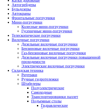
Катки дорожные
Автогрейдеры
Бульдозеры
Автокраны
Фронтальные погрузчики
Мини-погрузчики
Колесные мини-погрузчики
Гусеничные мини-погрузчики
Телескопические погрузчики
Вилочные погрузчики
Дизельные вилочные погрузчики
Бензиновые вилочные погрузчики
Газ-бензиновые вилочные погрузчики
Дизельные вилочные погрузчики повышенной
проходимости
Электрические вилочные погрузчики
Складская техника
Ричтраки
Ручные гидротележки
Штабелеры
Полуэлектрические
Самоходные
Транспортировщики паллет
Подъемные столы
Гидравлические