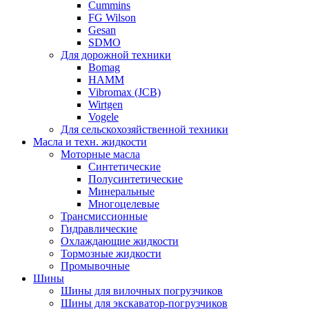
Cummins
FG Wilson
Gesan
SDMO
Для дорожной техники
Bomag
HAMM
Vibromax (JCB)
Wirtgen
Vogele
Для сельскохозяйственной техники
Масла и техн. жидкости
Моторные масла
Синтетические
Полусинтетические
Минеральные
Многоцелевые
Трансмиссионные
Гидравлические
Охлаждающие жидкости
Тормозные жидкости
Промывочные
Шины
Шины для вилочных погрузчиков
Шины для экскаватор-погрузчиков