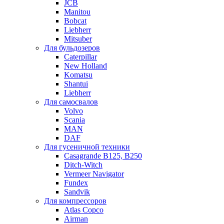
JCB
Manitou
Bobcat
Liebherr
Mitsuber
Для бульдозеров
Caterpillar
New Holland
Komatsu
Shantui
Liebherr
Для самосвалов
Volvo
Scania
MAN
DAF
Для гусеничной техники
Casagrande B125, B250
Ditch-Witch
Vermeer Navigator
Fundex
Sandvik
Для компрессоров
Atlas Copco
Airman