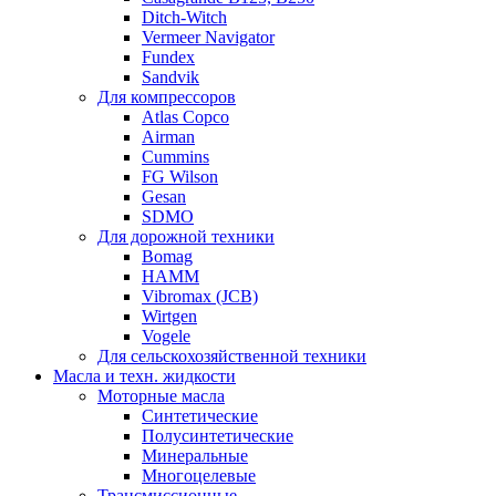
Ditch-Witch
Vermeer Navigator
Fundex
Sandvik
Для компрессоров
Atlas Copco
Airman
Cummins
FG Wilson
Gesan
SDMO
Для дорожной техники
Bomag
HAMM
Vibromax (JCB)
Wirtgen
Vogele
Для сельскохозяйственной техники
Масла и техн. жидкости
Моторные масла
Синтетические
Полусинтетические
Минеральные
Многоцелевые
Трансмиссионные