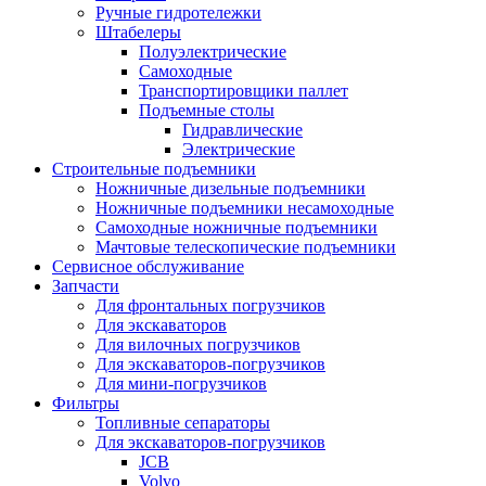
Ручные гидротележки
Штабелеры
Полуэлектрические
Самоходные
Транспортировщики паллет
Подъемные столы
Гидравлические
Электрические
Строительные подъемники
Ножничные дизельные подъемники
Ножничные подъемники несамоходные
Самоходные ножничные подъемники
Мачтовые телескопические подъемники
Сервисное обслуживание
Запчасти
Для фронтальных погрузчиков
Для экскаваторов
Для вилочных погрузчиков
Для экскаваторов-погрузчиков
Для мини-погрузчиков
Фильтры
Топливные сепараторы
Для экскаваторов-погрузчиков
JCB
Volvo