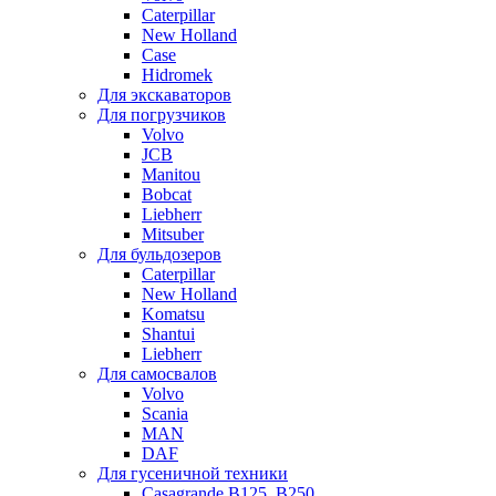
Caterpillar
New Holland
Case
Hidromek
Для экскаваторов
Для погрузчиков
Volvo
JCB
Manitou
Bobcat
Liebherr
Mitsuber
Для бульдозеров
Caterpillar
New Holland
Komatsu
Shantui
Liebherr
Для самосвалов
Volvo
Scania
MAN
DAF
Для гусеничной техники
Casagrande B125, B250