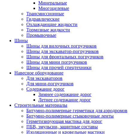
Минеральные
Многоцелевые
Трансмиссионные
Гидравлические
Охлаждающие жидкости
Тормозные жидкости
Промывочные
Шины
Шины для вилочных погрузчиков
Шины для экскаватор-погрузчиков
Шины для фронтальных погрузчиков
Шины для мини погрузчиков
Шины для прочей спецтехники
Навесное оборудование
Для экскаваторов
Для мини-погрузчиков
Содержание дорог
Зимнее содержание дорог
Летнее содержание дорог
Строительные материалы
Битумно-полимерные герметики для аэродромов
Битумно-полимерные стыковочные ленты
Герметизирующая мастика для дорог
ПБВ, эмульсии, защитные составы
Изоляционные и кровельные мастики