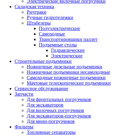
Электрические вилочные погрузчики
Складская техника
Ричтраки
Ручные гидротележки
Штабелеры
Полуэлектрические
Самоходные
Транспортировщики паллет
Подъемные столы
Гидравлические
Электрические
Строительные подъемники
Ножничные дизельные подъемники
Ножничные подъемники несамоходные
Самоходные ножничные подъемники
Мачтовые телескопические подъемники
Сервисное обслуживание
Запчасти
Для фронтальных погрузчиков
Для экскаваторов
Для вилочных погрузчиков
Для экскаваторов-погрузчиков
Для мини-погрузчиков
Фильтры
Топливные сепараторы