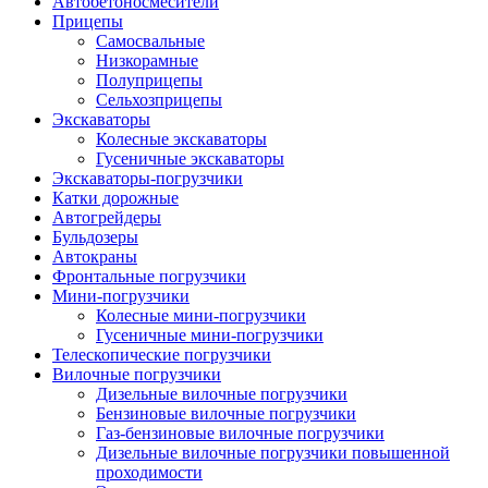
Автобетоно­смесители
Прицепы
Самосвальные
Низкорамные
Полуприцепы
Сельхозприцепы
Экскаваторы
Колесные экскаваторы
Гусеничные экскаваторы
Экскаваторы-погрузчики
Катки дорожные
Автогрейдеры
Бульдозеры
Автокраны
Фронтальные погрузчики
Мини-погрузчики
Колесные мини-погрузчики
Гусеничные мини-погрузчики
Телескопические погрузчики
Вилочные погрузчики
Дизельные вилочные погрузчики
Бензиновые вилочные погрузчики
Газ-бензиновые вилочные погрузчики
Дизельные вилочные погрузчики повышенной
проходимости