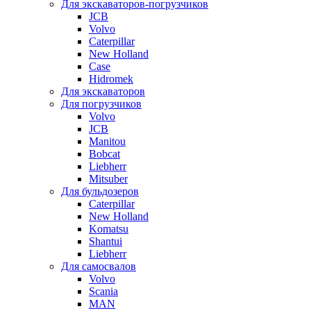
Для экскаваторов-погрузчиков
JCB
Volvo
Caterpillar
New Holland
Case
Hidromek
Для экскаваторов
Для погрузчиков
Volvo
JCB
Manitou
Bobcat
Liebherr
Mitsuber
Для бульдозеров
Caterpillar
New Holland
Komatsu
Shantui
Liebherr
Для самосвалов
Volvo
Scania
MAN