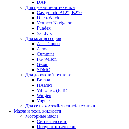
DAF
Для гусеничной техники
Casagrande B125, B250
Ditch-Witch
Vermeer Navigator
Fundex
Sandvik
Для компрессоров
Atlas Copco
Airman
Cummins
FG Wilson
Gesan
SDMO
Для дорожной техники
Bomag
HAMM
Vibromax (JCB)
Wirtgen
Vogele
Для сельскохозяйственной техники
Масла и техн. жидкости
Моторные масла
Синтетические
Полусинтетические